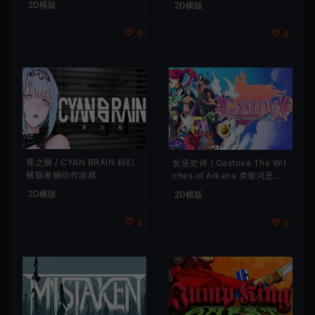
2D横版
2D横版
0
0
青之脑 / CYAN BRAIN 科幻
女巫史诗 / Gastova The Wit
横版卷轴动作游戏
ches of Arkana 类银河恶魔
城动作游戏
2D横版
2D横版
3
0