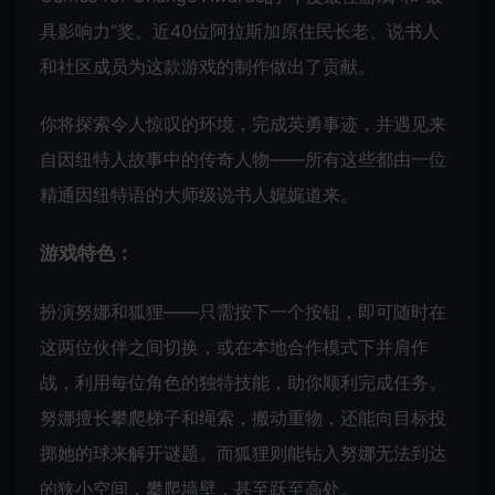
具影响力”奖。近40位阿拉斯加原住民长老、说书人
和社区成员为这款游戏的制作做出了贡献。
你将探索令人惊叹的环境，完成英勇事迹，并遇见来
自因纽特人故事中的传奇人物——所有这些都由一位
精通因纽特语的大师级说书人娓娓道来。
游戏特色：
扮演努娜和狐狸——只需按下一个按钮，即可随时在
这两位伙伴之间切换，或在本地合作模式下并肩作
战，利用每位角色的独特技能，助你顺利完成任务。
努娜擅长攀爬梯子和绳索，搬动重物，还能向目标投
掷她的球来解开谜题。而狐狸则能钻入努娜无法到达
的狭小空间，攀爬墙壁，甚至跃至高处。