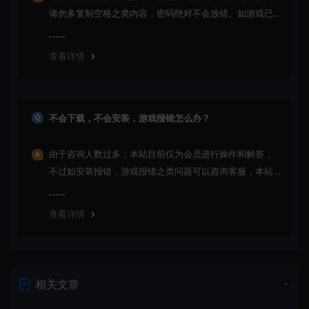
请勿多复制空格之类内容，密码绝对不会放错。如游戏已
更新多次版本，旧版本可能与新版密码不同，请下载最新
版安装即可。
查看详情
不会下载，不会安装，游戏报错怎么办？
由于咨询人数过多，本站目前仅为会员进行操作和解答，
不过如安装报错，游戏报错之类问题可以咨询客服，本站
会竭诚为您服务。网盘下载之类问题请自行搜索学习！谢
谢！
查看详情
相关文章