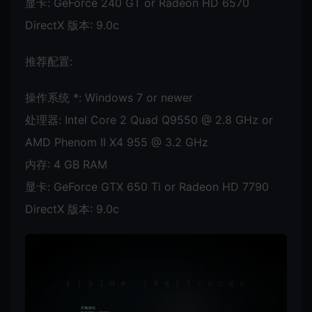
显卡: GeForce 240 GT or Radeon HD 6570
DirectX 版本: 9.0c
推荐配置:
操作系统 *: Windows 7 or newer
处理器: Intel Core 2 Quad Q9550 @ 2.8 GHz or
AMD Phenom II X4 955 @ 3.2 GHz
内存: 4 GB RAM
显卡: GeForce GTX 650 Ti or Radeon HD 7790
DirectX 版本: 9.0c