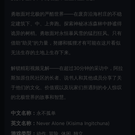
勇敢面对北极的严酷世界——在废弃沿海村庄的不稳
定建筑下、中、上奔跑。探索神秘冰冻森林中静谧得
诡异的树梢。勇敢面对永恒暴风雪的猛烈狂风。只有
借助“助灵”的力量，努娜和狐狸才有可能在这片看似
无法生存的土地上生存下来。
解锁精彩视频见解——在超过30分钟的采访中，阿拉
斯加原住民社区的长者、说书人和其他成员分享了关
于他们的文化、价值观以及玩家们所遇到的令人惊叹
的北极世界的故事和智慧。
中文名称：
永不孤单
英文名称：
Never Alone (Kisima Ingitchuna)
游戏类型：
动作, 冒险, 休闲, 独立