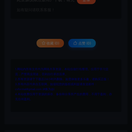
如有疑问请联系客服！
收藏 (0)
点赞 (
0
)
1.网站内所有文件均为网络共享资源，本站仅做打包整理。仅用于学习交
流，严禁商业用途，否则自行承担后果。
2.所有资源请于下载后24小时内删除。如需体验更多乐趣，请购买正版！
3.所有内容均来自互联网。如侵犯您的版权或利益请发送邮件：
cvformat#gmail.com (#换为@)
4.本站收费仅用于资源的保存、备份和分享所产生的费用，不用于盈利，亦
无任何盈利。