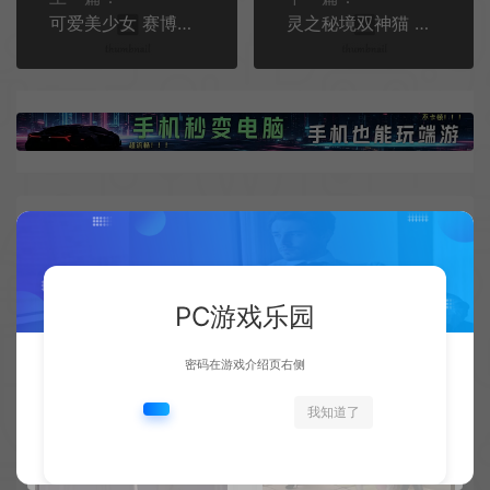
可爱美少女 赛博风 红发 白猫 卡通动漫手机壁纸
灵之秘境双神猫 高清2K手机壁纸
相关文章
PC游戏乐园
密码在游戏介绍页右侧
我知道了