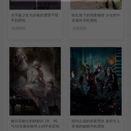
水手服少女与步枪的黄昏守望
砖红墙下的闺蜜物语 少女的午
手机壁纸
后逛街手机壁纸
动漫壁纸
动漫壁纸
被白花吻过的静默诗 2B、9S
纽约之战的群星壁垒 复联七人
与A2在腐坏钢琴上的手机壁纸
并肩的破晓手机壁纸