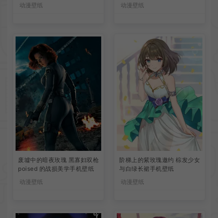
动漫壁纸
动漫壁纸
废墟中的暗夜玫瑰 黑寡妇双枪
阶梯上的紫玫瑰邀约 棕发少女
poised 的战损美学手机壁纸
与白绿长裙手机壁纸
动漫壁纸
动漫壁纸