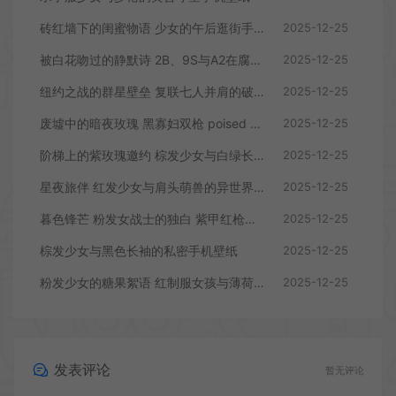
砖红墙下的闺蜜物语 少女的午后逛街手机壁纸
2025-12-25
被白花吻过的静默诗 2B、9S与A2在腐坏钢琴上的手机壁纸
2025-12-25
纽约之战的群星壁垒 复联七人并肩的破晓手机壁纸
2025-12-25
废墟中的暗夜玫瑰 黑寡妇双枪 poised 的战损美学手机壁纸
2025-12-25
阶梯上的紫玫瑰邀约 棕发少女与白绿长裙手机壁纸
2025-12-25
星夜旅伴 红发少女与肩头萌兽的异世界手机壁纸
2025-12-25
暮色锋芒 粉发女战士的独白 紫甲红枪手机壁纸
2025-12-25
棕发少女与黑色长袖的私密手机壁纸
2025-12-25
粉发少女的糖果絮语 红制服女孩与薄荷糖手机壁纸
2025-12-25
发表评论
暂无评论