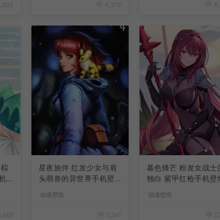
,603
4,370
4,
 棕
星夜旅伴 红发少女与肩
暮色锋芒 粉发女战士
机
头萌兽的异世界手机壁
独白 紫甲红枪手机壁
纸
动漫壁纸
动漫壁纸
,565
2,241
7,