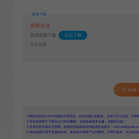
资源下载
免费资源
高清原图下载
点击下载
资源免费
收藏 (
1.网站内所有文件均为网络共享资源，本站仅做打包整理。仅用于学习交流，严禁
2.所有资源请于下载后24小时内删除。如需体验更多乐趣，请购买正版！
3.所有内容均来自互联网。如侵犯您的版权或利益请发送邮件：cvformat#gmail.com
4.本站收费仅用于资源的保存、备份和分享所产生的费用，不用于盈利，亦无任何