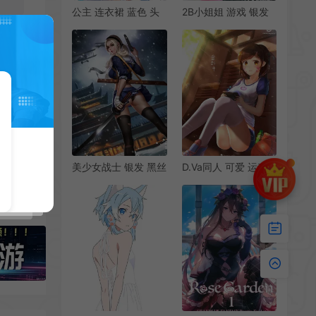
公主 连衣裙 蓝色 头
2B小姐姐 游戏 银发
发 丝带 可爱卡动动漫
黑衣 高清动漫手机壁
手机壁纸
纸
美少女战士 银发 黑丝
D.Va同人 可爱 运动
纸
武士刀 回眸 卡通动漫
风穿搭 休闲 治愈 高
手机壁纸
清手机壁纸