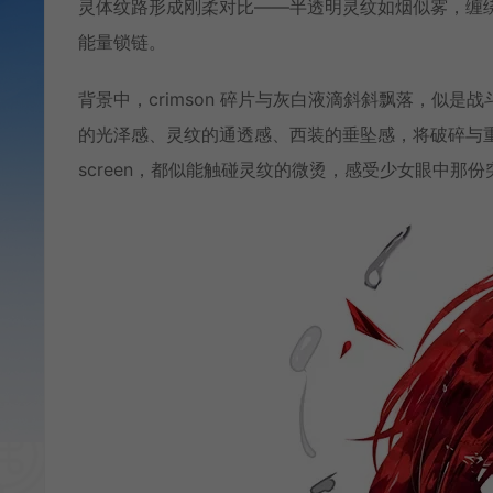
灵体纹路形成刚柔对比——半透明灵纹如烟似雾，缠绕着
能量锁链。
背景中，crimson 碎片与灰白液滴斜斜飘落，似是战斗
的光泽感、灵纹的通透感、西装的垂坠感，将破碎与重塑的 t
screen，都似能触碰灵纹的微烫，感受少女眼中那份突