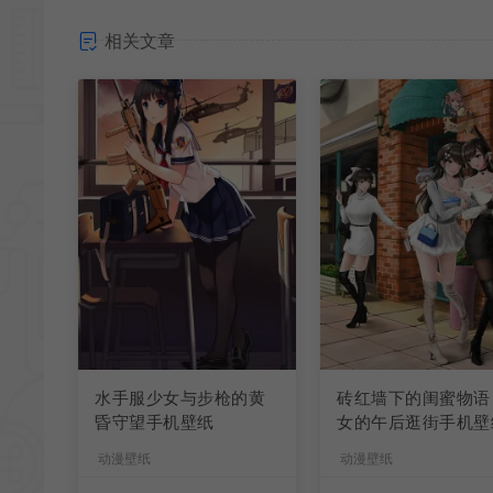
相关文章
水手服少女与步枪的黄
砖红墙下的闺蜜物语
昏守望手机壁纸
女的午后逛街手机壁
动漫壁纸
动漫壁纸