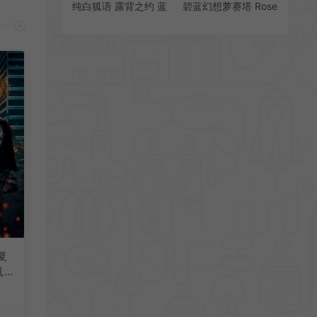
纯白狐语 露背之约 蓝
碧蓝幻想萝赛塔 Rose
发狐耳少女清新手机
Garden 梦幻之美 高
壁纸
清手机壁纸
复
机