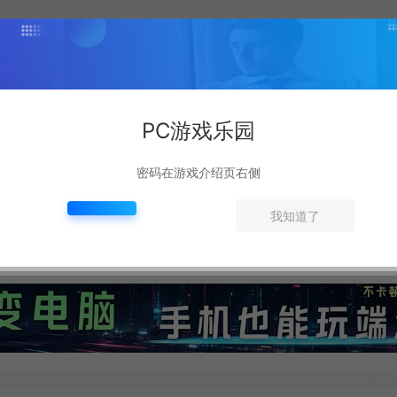
PC游戏乐园
密码在游戏介绍页右侧
下一篇：
灰林焰影的独白 灼痕少女与枯树欲念治愈系手机壁
我知道了