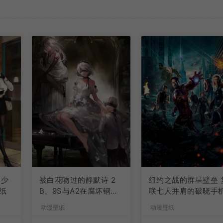
 少
被白花吻过的静默诗 2
纽约之战的群星壁垒 
纸
B、9S与A2在腐坏钢琴
联七人并肩的破晓手
上的手机壁纸
壁纸
动漫壁纸
动漫壁纸