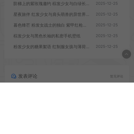
阶梯上的紫玫瑰邀约 棕发少女与白绿长裙手机壁纸
2025-12-25
星夜旅伴 红发少女与肩头萌兽的异世界手机壁纸
2025-12-25
暮色锋芒 粉发女战士的独白 紫甲红枪手机壁纸
2025-12-25
棕发少女与黑色长袖的私密手机壁纸
2025-12-25
粉发少女的糖果絮语 红制服女孩与薄荷糖手机壁纸
2025-12-25
发表评论
暂无评论
登录后评论