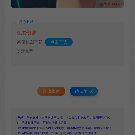
资源下载
免费资源
高清原图下载
点击下载
资源免费
收藏 (0)
点赞 (
0
)
1.网站内所有文件均为网络共享资源，本站仅做打包整理。仅用于学习交
流，严禁商业用途，否则自行承担后果。
2.所有资源请于下载后24小时内删除。如需体验更多乐趣，请购买正版！
3.所有内容均来自互联网。如侵犯您的版权或利益请发送邮件：