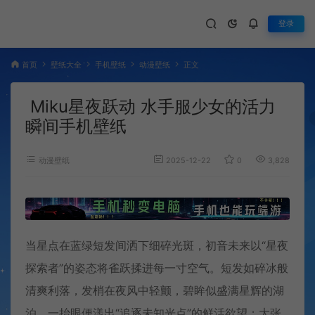
登录
首页
壁纸大全
手机壁纸
动漫壁纸
正文
Miku星夜跃动 水手服少女的活力
瞬间手机壁纸
动漫壁纸
2025-12-22
0
3,828
当星点在蓝绿短发间洒下细碎光斑，初音未来以“星夜
探索者”的姿态将雀跃揉进每一寸空气。短发如碎冰般
清爽利落，发梢在夜风中轻颤，碧眸似盛满星辉的湖
泊，一抬眼便漾出“追逐未知光点”的鲜活欲望；大张