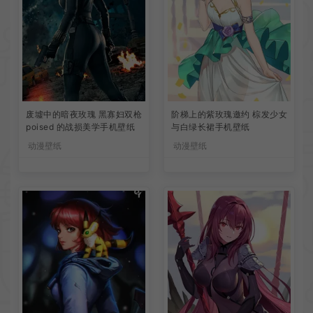
废墟中的暗夜玫瑰 黑寡妇双枪
阶梯上的紫玫瑰邀约 棕发少女
poised 的战损美学手机壁纸
与白绿长裙手机壁纸
动漫壁纸
动漫壁纸