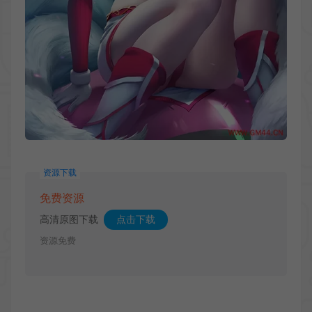
资源下载
免费资源
高清原图下载
点击下载
资源免费