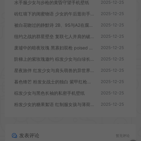
水手服少女与步枪的黄昏守望手机壁纸
2025-12-25
砖红墙下的闺蜜物语 少女的午后逛街手机壁纸
2025-12-25
被白花吻过的静默诗 2B、9S与A2在腐坏钢琴上的手机壁纸
2025-12-25
纽约之战的群星壁垒 复联七人并肩的破晓手机壁纸
2025-12-25
废墟中的暗夜玫瑰 黑寡妇双枪 poised 的战损美学手机壁纸
2025-12-25
阶梯上的紫玫瑰邀约 棕发少女与白绿长裙手机壁纸
2025-12-25
星夜旅伴 红发少女与肩头萌兽的异世界手机壁纸
2025-12-25
暮色锋芒 粉发女战士的独白 紫甲红枪手机壁纸
2025-12-25
棕发少女与黑色长袖的私密手机壁纸
2025-12-25
粉发少女的糖果絮语 红制服女孩与薄荷糖手机壁纸
2025-12-25
发表评论
暂无评论