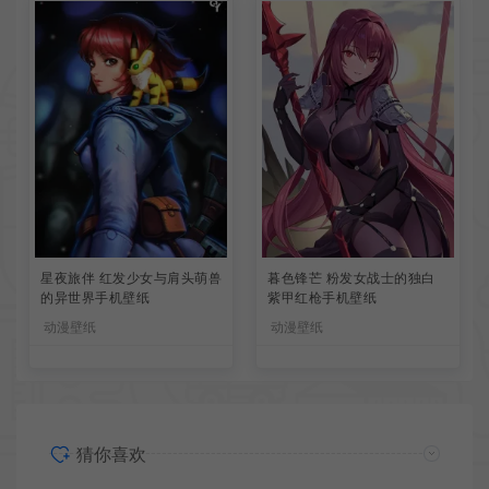
星夜旅伴 红发少女与肩头萌兽
暮色锋芒 粉发女战士的独白
的异世界手机壁纸
紫甲红枪手机壁纸
动漫壁纸
动漫壁纸
猜你喜欢