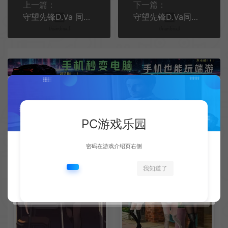
上一篇：
下一篇：
守望先锋D.Va 同人立绘 蓝粉作战服 电竞少女 高清手机壁纸
守望先锋D.Va同人 蓝紫作战服 MEKA机甲 高清手机壁纸
相关文章
PC游戏乐园
密码在游戏介绍页右侧
我知道了