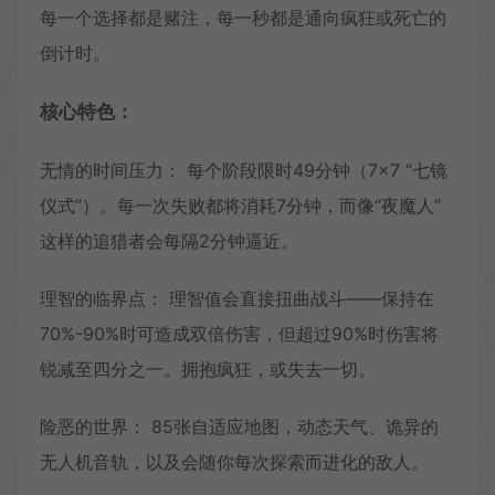
每一个选择都是赌注，每一秒都是通向疯狂或死亡的
倒计时。
核心特色：
无情的时间压力： 每个阶段限时49分钟（7×7 “七镜
仪式”）。每一次失败都将消耗7分钟，而像“夜魔人”
这样的追猎者会每隔2分钟逼近。
理智的临界点： 理智值会直接扭曲战斗——保持在
70%-90%时可造成双倍伤害，但超过90%时伤害将
锐减至四分之一。拥抱疯狂，或失去一切。
险恶的世界： 85张自适应地图，动态天气、诡异的
无人机音轨，以及会随你每次探索而进化的敌人。