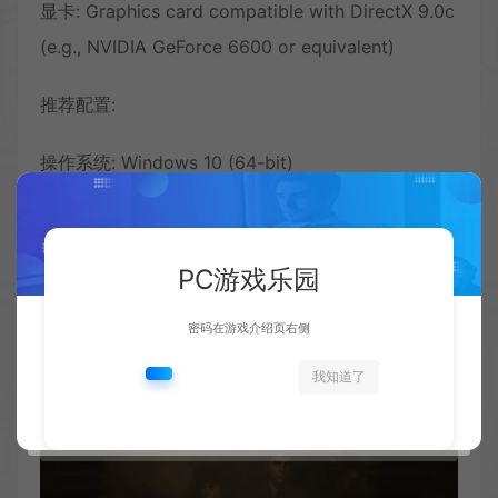
显卡: Graphics card compatible with DirectX 9.0c
(e.g., NVIDIA GeForce 6600 or equivalent)
推荐配置:
操作系统: Windows 10 (64-bit)
处理器: Intel Core i5 2.5 GHz or equivalent
内存: 8 MB RAM
显卡: NVIDIA GeForce GTX 660 or equivalent (or
PC游戏乐园
any newer model)
密码在游戏介绍页右侧
我知道了