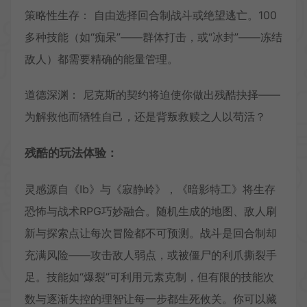
策略性生存： 自由选择回合制战斗或绝望逃亡。100
多种技能（如“痴呆”——群体打击，或“冰封”——冻结
敌人）都需要精确的能量管理。
道德深渊： 尼克斯的契约将迫使你做出残酷抉择——
为解救他而牺牲自己，还是背叛救赎之人以苟活？
残酷的玩法体验：
灵感源自《Ib》与《寂静岭》，《暗影特工》将生存
恐怖与战术RPG巧妙融合。随机生成的地图、敌人刷
新与探索点让每次冒险都不可预测。战斗是回合制却
充满风险——攻击敌人弱点，或被僵尸的利爪撕裂手
足。技能如“爆裂”可利用元素克制，但有限的技能次
数与逐渐失控的理智让每一步都生死攸关。你可以藏