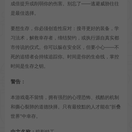
成倍提升或削弱你的伤害。别忘了——逃避威胁往往
是最佳选择。
要想生存，你必须创造性应对：搜寻更好的装备，学
习法术，解救幸存者，缔结契约，或执行源自真实都
市传说的仪式。你可以躲在安全区，但要小心——不
死的追猎者会持续追踪你。时间是你的生命线，掌控
时间是生存之钥。
警告：
本游戏毫不留情，拥有强烈的心理恐怖、残酷的机制
和撕心裂肺的道德抉择。只有最狡黠的人才能在“折叠
世界”中幸存。
中文名称：
暗影特工