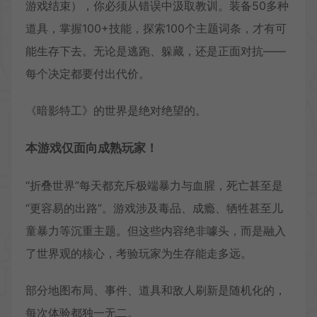
游戏结束），你必须从错误中汲取教训。装备50多种
道具，掌握100+技能，探索100个主题词条，才有可
能生存下去。无论是逃跑、躲藏，还是正面对抗——
每个决定都要付出代价。
《暗影特工》的世界是绝对绝望的。
本游戏仅面向成熟玩家！
“折叠世界”每天都充斥极端暴力与血腥，死亡甚至是
“更容易的出路”。游戏涉及毒品、成瘾、牺牲甚至儿
童暴力等沉重主题。但这些内容绝非噱头，而是融入
了世界观的核心，考验玩家为生存能走多远。
部分地图布局、事件、道具和敌人刷新是随机化的，
每次体验都独一无二。