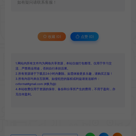
如有疑问请联系客服！
收藏 (0)
点赞 (
0
)
1.网站内所有文件均为网络共享资源，本站仅做打包整理。仅用于学习交
流，严禁商业用途，否则自行承担后果。
2.所有资源请于下载后24小时内删除。如需体验更多乐趣，请购买正版！
3.所有内容均来自互联网。如侵犯您的版权或利益请发送邮件：
cvformat#gmail.com (#换为@)
4.本站收费仅用于资源的保存、备份和分享所产生的费用，不用于盈利，亦
无任何盈利。