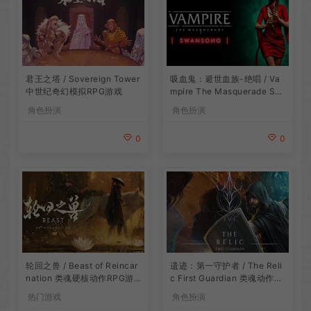
吸血鬼：避世血族-绝唱 / Va
君王之塔 / Sovereign Tower
mpire The Masquerade Sw
中世纪奇幻模拟RPG游戏
ansong
角色扮演
角色扮演
0
0
遗迹：第一守护者 / The Reli
轮回之兽 / Beast of Reincar
c First Guardian 类魂动作R
nation 类魂硬核动作RPG游
PG游戏
戏
角色扮演
热门游戏