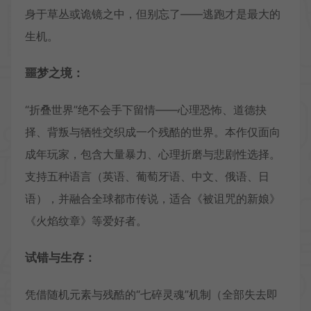
身于草丛或诡镜之中，但别忘了——逃跑才是最大的
生机。
噩梦之境：
“折叠世界”绝不会手下留情——心理恐怖、道德抉
择、背叛与牺牲交织成一个残酷的世界。本作仅面向
成年玩家，包含大量暴力、心理折磨与悲剧性选择。
支持五种语言（英语、葡萄牙语、中文、俄语、日
语），并融合全球都市传说，适合《被诅咒的新娘》
《火焰纹章》等爱好者。
试错与生存：
凭借随机元素与残酷的“七碎灵魂”机制（全部失去即