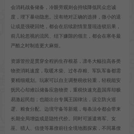
会消耗战备储备，冷眼旁观则会持续降低民众忠诚
度，埋下暴动隐患。没有绝对正确的选择，微小的退
让或是强硬回绝，都会在后续剧情里显现连锁后果，
前几轮忽视的流民、结下嫌隙的领主，都会在寒冬最
严酷之时制造更大麻烦。
资源管控是贯穿全程的生存根基，凛冬大幅拉高各类
物资消耗速度，取暖木柴、过冬存粮、军队军备都需
要精细规划。玩家可以自主调整税收轻重，轻税能安
抚民心却难以储备应急物资，重税快速充盈国库却极
易激起民怨；也能出台专属王国律法，设立防火巡
逻、粮食分配、边境守备等新规，每条法令都会带来
长期全局增益或是隐性代价。同时可派遣将军、女
巫、猎人、信使等幕僚前往全境地图探索，不同幕僚