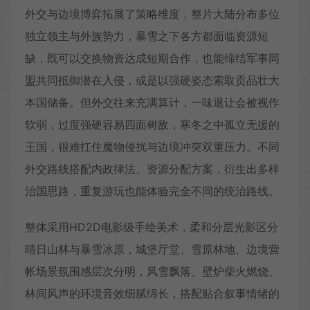
外交与边境博弈拓展了策略维度，整片大陆分布多位
独立领主与外族势力，暴雪之下各方都面临资源短
缺，既可以交换物资达成短期合作，也能缔结军事同
盟共同抵御潜在入侵，或是以强硬姿态索取贡品壮大
本国储备。但外交往来充满算计，一味退让会被视作
软弱，过度强硬容易四面树敌，寒冬之中孤立无援的
王国，很难扛住魔物侵扰与边境冲突双重压力。不同
外交路线搭配内政律法、资源分配方案，衍生出多样
治国思路，重复游玩也能体验完全不同的统治路线。
整体采用HD2D电影级手绘美术，柔和分层光影区分
晴日山林与暴雪冰原，城堡厅堂、雪原林地、边境营
帐场景氛围感层次分明，风雪飘落、壁炉柴火燃烧、
林间风声的环境音效细腻绵长，搭配贴合叙事情绪的