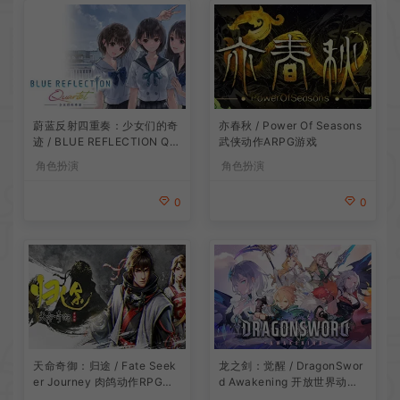
蔚蓝反射四重奏：少女们的奇
亦春秋 / Power Of Seasons
迹 / BLUE REFLECTION Qu
武侠动作ARPG游戏
artet 卡通回合制RPG游戏
角色扮演
角色扮演
0
0
龙之剑：觉醒 / DragonSwor
天命奇御：归途 / Fate Seek
d Awakening 开放世界动作R
er Journey 肉鸽动作RPG游
PG游戏
戏