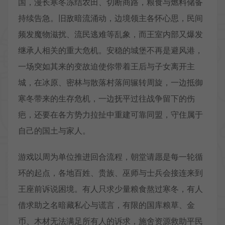
国，漫长寒冬冻结农田、切断商路，粮食与燃料储备
持续告急。旧敌暗流涌动，边境领主各怀心思，民间
频发魔物滋扰、流民逃难等乱象，而王室内部又爆发
继承人相关的重大危机。安稳的城堡不再是避风港，
一场突如其来的变故迫使你带着王后与子女离开主
城，在冰原、密林与散落村落间辗转周旋，一边抵御
寒冬带来的生存危机，一边抚平过往战争留下的伤
疤，还要在各方势力拉扯中重建可靠同盟，守住属于
自己的国土与家人。
游戏以周为单位推进回合流程，朝堂请愿是每一轮循
环的起点，各地百姓、贵族、巫师与士兵会接连来到
王座前诉说困境。有人只求少量粮食熬过寒冬，有人
借求助之名暗藏私心与谎言，有限的国库粮草、金
币、木材无法满足所有人的诉求，施舍资源救助平民