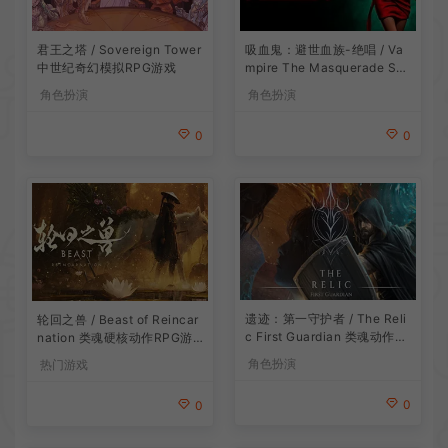
吸血鬼：避世血族-绝唱 / Va
君王之塔 / Sovereign Tower
mpire The Masquerade Sw
中世纪奇幻模拟RPG游戏
ansong
角色扮演
角色扮演
0
0
遗迹：第一守护者 / The Reli
轮回之兽 / Beast of Reincar
c First Guardian 类魂动作R
nation 类魂硬核动作RPG游
PG游戏
戏
角色扮演
热门游戏
0
0