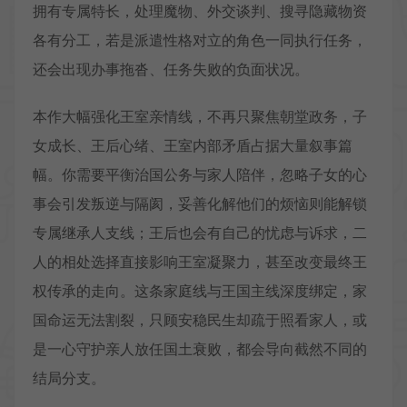
拥有专属特长，处理魔物、外交谈判、搜寻隐藏物资
各有分工，若是派遣性格对立的角色一同执行任务，
还会出现办事拖沓、任务失败的负面状况。
本作大幅强化王室亲情线，不再只聚焦朝堂政务，子
女成长、王后心绪、王室内部矛盾占据大量叙事篇
幅。你需要平衡治国公务与家人陪伴，忽略子女的心
事会引发叛逆与隔阂，妥善化解他们的烦恼则能解锁
专属继承人支线；王后也会有自己的忧虑与诉求，二
人的相处选择直接影响王室凝聚力，甚至改变最终王
权传承的走向。这条家庭线与王国主线深度绑定，家
国命运无法割裂，只顾安稳民生却疏于照看家人，或
是一心守护亲人放任国土衰败，都会导向截然不同的
结局分支。