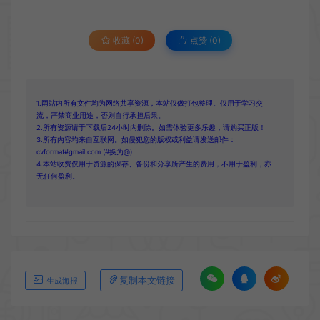
收藏 (0)
点赞 (
0
)
1.网站内所有文件均为网络共享资源，本站仅做打包整理。仅用于学习交
流，严禁商业用途，否则自行承担后果。
2.所有资源请于下载后24小时内删除。如需体验更多乐趣，请购买正版！
3.所有内容均来自互联网。如侵犯您的版权或利益请发送邮件：
cvformat#gmail.com (#换为@)
4.本站收费仅用于资源的保存、备份和分享所产生的费用，不用于盈利，亦
无任何盈利。
复制本文链接
生成海报