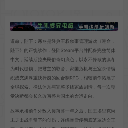
遵命，陛下：寒冬是经典王权叙事管理游戏《遵命，
陛下》的正统续作，登陆Steam平台并配备完整简体
中文，延续斯拉夫民俗奇幻底色，以永不停歇的凛冬
为时代枷锁，把君主的取舍、家国危机与王室亲情编
织成充满厚重抉择感的回合制RPG，相较前作拓展了
全境探索、律法体系与完整多线家族剧情，每一次朝
堂决断都会长久改写整片国土的命运走向。
故事承接前作外敌入侵落幕一年之后，国王埃里克尚
未走出战争留下的创伤，连绵暴雪便彻底笼罩达文王