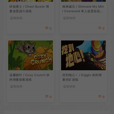
碎箱勇士 / Chest Buster 增
格林威尔 / Glimvale My Min
量放置战斗游戏
i Overworld 单人放置挂机城
市建造游戏
益智休闲
益智休闲
0
0
温馨踏叶 / Cozy Crunch 休
挖到地心！ / Diggin 休闲增
闲增量探索游戏
量挖矿游戏
益智休闲
益智休闲
0
0