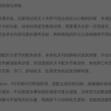
群的游玩体验。
易通关线，玩家闯过前五十关即可抵达就近出口顺利归家，常规
关卡的玩家。绿色结局是完整真结局，需要通关全部一百层迷宫
是追求全内容玩家的最终目标，两种路线的区分让游戏拥有不同
搭配区分章节的配色体系，各类机关与陷阱标识直观易懂，不会
日常解谜曲风舒缓，高强度跳跃关卡配乐节奏加快，角色阵亡时
节完善，开门、踩动机关、坠落受伤的反馈清晰利落。
box、PS手柄均可即插即用，搭配云端存档功能，能够随时保
关规则，中后期逐步叠加跳跃难度与复合谜题，没有突兀的数值
动脑与手速闯关的乐趣，既能静下心钻研机关逻辑，也能挑战极