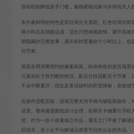
容错机制降低新手门槛，兼顾硬核玩家与休闲闯关人
本作最鲜明的特色是双结局分支系统。红色结局为简
两小时左右就能达成，适合只想体验剧情、避开高难
锁隐藏的完整故事，通关耗时普遍在十小时以上，也
玩节奏。
画面采用清爽简约的像素画风，砖块构造的迷宫场景
元素杂乱干扰判断的情况。配乐分段适配关卡节奏，
不会中断重开，优化反复试错时的听觉体验，音效细
在操作适配层面，游戏完整支持手柄与键鼠双操作，X
进度。整体难度曲线设计合理，前期关卡侧重引导机
层。作为一款小体量独立作品，通关之门平衡了解谜
跃闯关，是小众平台解谜品类里可玩性出众的作品。