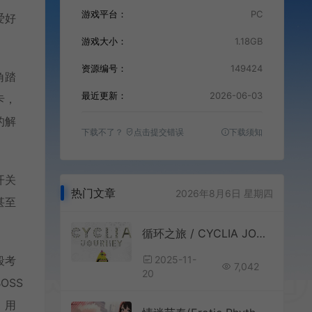
游戏平台：
PC
爱好
游戏大小：
1.18GB
资源编号：
149424
角踏
最近更新：
2026-06-03
卡，
的解
下载不了？
点击提交错误
下载须知
开关
热门文章
2026年8月6日 星期四
甚至
循环之旅 / CYCLIA JOURNEY 休闲2D解谜动作游戏
2025-11-
段考
7,042
20
OSS
，用