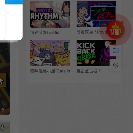
游戏
智游戏
节奏医生 / Rhythm
情迷节奏(Erotic
Doctor 休闲单键音乐
Rhythm)卡通休闲音
节奏游戏
乐节奏游戏|下载
猫咪温馨小屋(Cats in
反击点击器 /
Cozy Rooms)休闲房
Kickback Clicker 休
间布置游戏|下载
闲点击式游戏