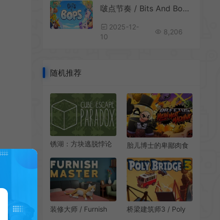
啵点节奏 / Bits And Bops 休闲音乐节拍游戏
2025-12-
8,206
10
随机推荐
锈湖：方块逃脱悖论
胎儿博士的卑鄙肉食
(Cube Escape:
机 / Dr Fetus Mean
Paradox)简
Meat Machine 休闲
中|PC|PUZ|休闲益智
消除解谜游戏
解谜游戏
装修大师 / Furnish
桥梁建筑师3 / Poly
Master 休闲房间装饰
Bridge 3 物理建造益