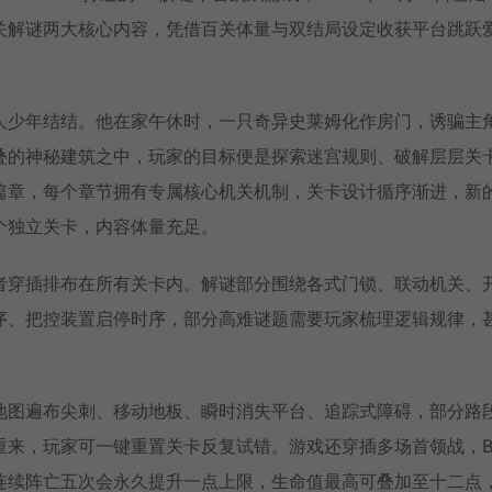
机关解谜两大核心内容，凭借百关体量与双结局设定收获平台跳跃
人少年结结。他在家午休时，一只奇异史莱姆化作房门，诱骗主
叠的神秘建筑之中，玩家的目标便是探索迷宫规则、破解层层关
篇章，每个章节拥有专属核心机关机制，关卡设计循序渐进，新
个独立关卡，内容体量充足。
者穿插排布在所有关卡内。解谜部分围绕各式门锁、联动机关、
序、把控装置启停时序，部分高难谜题需要玩家梳理逻辑规律，
地图遍布尖刺、移动地板、瞬时消失平台、追踪式障碍，部分路
来，玩家可一键重置关卡反复试错。游戏还穿插多场首领战，B
连续阵亡五次会永久提升一点上限，生命值最高可叠加至十二点