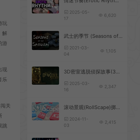
情迷节奏(Erotic Rhythm)卡通休闲音乐节奏游戏|下载
2025-05-
6,620
17
游玩
，解
武士的季节 (Seasons of the Samurai) 简中|PC|逻辑休闲解谜游戏
的游
2021-03-
1,105
04
出现
3D密室逃脱侦探故事(3D Escape Room: Detective Story)沉浸式解谜游戏|下载
音乐
2025-03-
2,347
16
存闯关
滚动景观(RollScape)掷骰子休闲肉鸽游戏|单机|中文|益智|免费下载
断
2024-11-
2,415
03
限跳