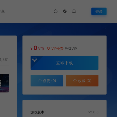
专享
登录
0
¥
V币
VIP免费
升级VIP
4,881
立即下载
点赞 (
0
)
收藏 (0)
游戏版本：
v2.0.6