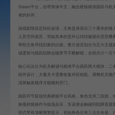
Steam平台，自带简体中文，融合硬核精准跳跃与
者的好评。
游戏剧情设定轻松诙谐，主角是身高仅三十厘米的矮
入异空间迷宫，突如其来的意外让结结被困在层层叠
帮助主角寻找归家的出路。整片迷宫划分为五大主题
谜逻辑与跳跃陷阱会随章节不断解锁，全程共计一百
核心玩法分为机关解谜与精准平台跳跃两大模块，二
组件设计，大量关卡需要收集对应钥匙、调整机关顺
演算触发顺序才能顺利开门。
跳跃环节延续经典硬核平台风格，角色支持二段跳，
验毫秒级操作与临场反应，失误便会触碰到陷阱直接重
招式带有清晰预警提示，初始角色仅有三点生命值，