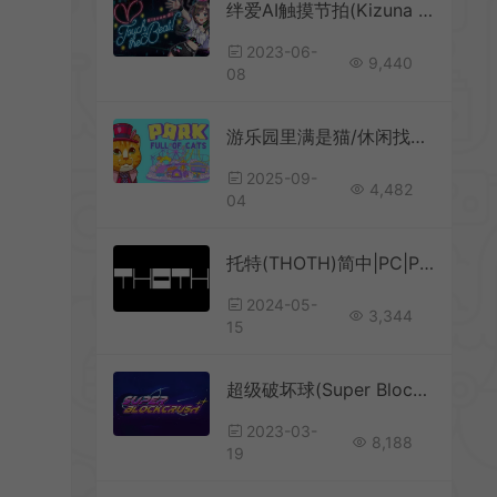
绊爱AI触摸节拍(Kizuna AI – Touch the Beat!)简中|PC|MUG|益智音乐节拍游戏
2023-06-
9,440
08
游乐园里满是猫/休闲找猫游戏 A Park Full of Cats 下载
2025-09-
4,482
04
托特(THOTH)简中|PC|PUZ|双摇杆休闲射击游戏
2024-05-
3,344
15
超级破坏球(Super Block Crush)简中|PC|PUZ|经典打砖块休闲游戏
2023-03-
8,188
19