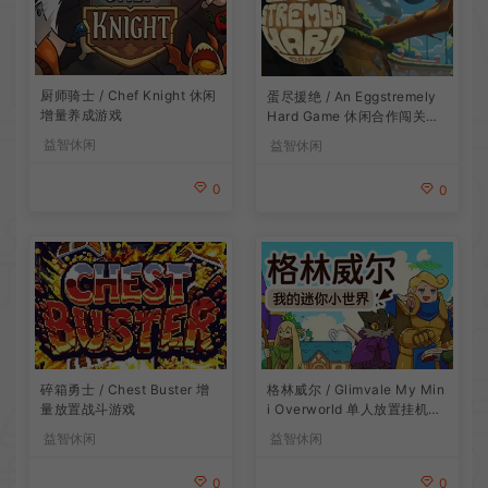
厨师骑士 / Chef Knight 休闲
蛋尽援绝 / An Eggstremely
增量养成游戏
Hard Game 休闲合作闯关游
戏
益智休闲
益智休闲
0
0
碎箱勇士 / Chest Buster 增
格林威尔 / Glimvale My Min
量放置战斗游戏
i Overworld 单人放置挂机城
市建造游戏
益智休闲
益智休闲
0
0