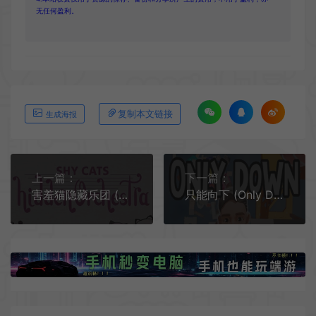
无任何盈利。
复制本文链接
生成海报
上一篇：
下一篇：
害羞猫隐藏乐团 (Shy Cats Hidden Orchestra) 简中|PC|搜索隐藏对象音乐游戏
只能向下 (Only Down) 繁中|PC|跳跃休闲游戏