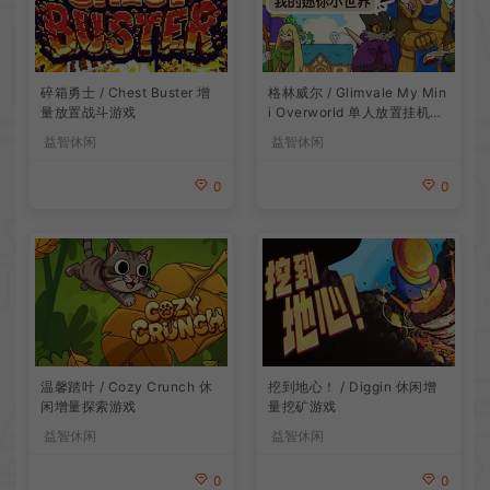
碎箱勇士 / Chest Buster 增
格林威尔 / Glimvale My Min
量放置战斗游戏
i Overworld 单人放置挂机城
市建造游戏
益智休闲
益智休闲
0
0
温馨踏叶 / Cozy Crunch 休
挖到地心！ / Diggin 休闲增
闲增量探索游戏
量挖矿游戏
益智休闲
益智休闲
0
0