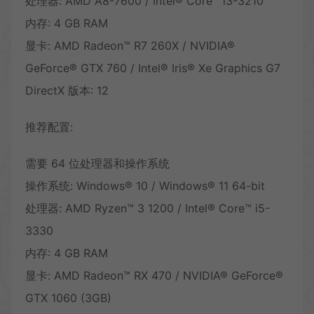
处理器: AMD A8-7600 / Intel® Core™ i3-3210
内存: 4 GB RAM
显卡: AMD Radeon™ R7 260X / NVIDIA®
GeForce® GTX 760 / Intel® Iris® Xe Graphics G7
DirectX 版本: 12
推荐配置:
需要 64 位处理器和操作系统
操作系统: Windows® 10 / Windows® 11 64-bit
处理器: AMD Ryzen™ 3 1200 / Intel® Core™ i5-
3330
内存: 4 GB RAM
显卡: AMD Radeon™ RX 470 / NVIDIA® GeForce®
GTX 1060 (3GB)