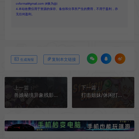
cvformat#gmail.com (#换为@)
4.本站收费仅用于资源的保存、备份和分享所产生的费用，不用于盈利，亦
无任何盈利。
复制本文链接
生成海报
上一篇：
下一篇：
兽娘秘境异象残影/暗黑童话动作游戏 Mysteria Occult Shadows 下载
打击姐妹/休闲打砖块动作游戏 Strikey Sisters 下载