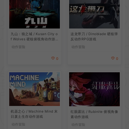
九山：狼之城 / Kusan City o
这龙带刀 / Dinoblade 硬核弹
f Wolves 硬核俯视角动作游
反动作RPG游戏
戏
动作冒险
动作冒险
0
0
机器之心 / Machine Mind 末
红眼露比 / Rubinite 俯视角像
日废土生存动作游戏
素动作游戏
动作冒险
动作冒险