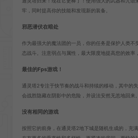
通灵塔归来！现在它更棒了！使用强大的武器和咒语来击败
牢，同时提高你的技能和发现新的装备。
邪恶潜伏在暗处
作为最强大的魔法团的一员，你的任务是保护人类不
态战斗。注意弱点与属性，最大限度地提高您的效率
最佳的Fps游戏！
通灵塔2专注于快节奏的战斗和持续的移动，其中的
会战胜隐藏在阴影中的危险，并设法安然无恙地回来
没有相同的游戏
按照它的前身，在通灵塔2地下城是随机生成的，充
在有更多的垂直性和多样性，更紧凑的房间，更快的