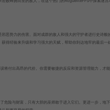
蜂拥而至的敌人，在这个热门的RogueliteFPS中探索迷宫
受邪恶势力的伤害。面对成群的敌人和强大的守护者进行史诗般
，获得经验来升级和学习强大的天赋，帮助你到达地牢的最后一
失误将付出高昂的代价。你需要敏捷的反应和资源管理能力，才
。
满了危险与财富，只有大胆的巫师敢于进入它们。更进一步，地
战斗和更容易的探索。