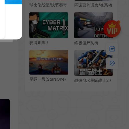
球比伦战记/快节奏奇
匹诺曹的谎言/魂系动
幻动作肉鸽游戏
作RPG游戏 Lies of P
BALL x PIT 下载
下载
赛博矩阵 /
终极僵尸防御
CYBERMATRIX 第一
(Ultimate Zombie
人称快节奏动作游戏
Defense简
中|PC|ACT|俯视角僵
尸生存射击游戏
星际一号(StarsOne)
战锤40K星际战士2 /
简中|PC|ACT|开放世
Warhammer 40,000
界探索冒险游戏
Space Marine 2 第三
人称动作游戏