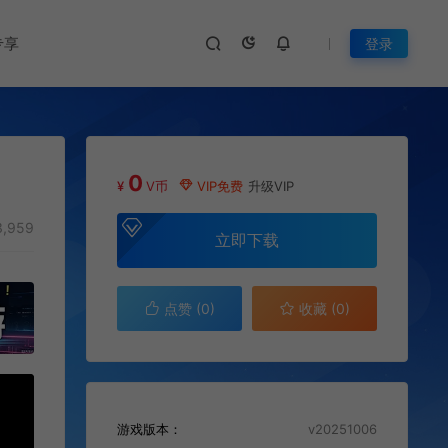
专享
登录
0
¥
V币
VIP免费
升级VIP
,959
立即下载
点赞 (
0
)
收藏 (0)
游戏版本：
v20251006