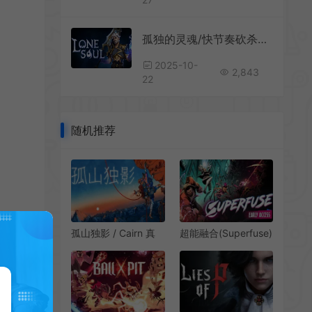
孤独的灵魂/快节奏砍杀肉鸽游戏 Lone Soul 下载
2025-10-
2,843
22
随机推荐
超能融合(Superfuse)
孤山独影 / Cairn 真
简中|PC|ACT|漫画风
实生存攀岩游戏
砍杀动作角色扮演游
戏