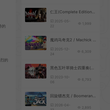
仁王(Complete Edition)黑暗风战国动作RPG游戏|下载
2025-05-
1,999
特的
22
魔鸡马奇克2 / Machick 2 魔幻混乱肉鸽生存游戏
2025-12-
6,309
24
激烈的
黑色五叶草骑士四重奏(BLACK CLOVER: QUARTET KNIGHTS)简中|PC|魔法对战动作游戏
2023-10-
6,793
06
回旋镖杰克 / Boomerang Jack 动能战斗动作冒险RPG游戏
2026-04-
2,895
27