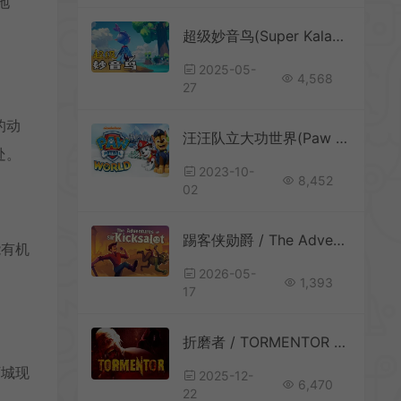
地
超级妙音鸟(Super Kalavinka)卡通动作RPG游戏|下载
2025-05-
4,568
27
的动
汪汪队立大功世界(Paw Patrol World)简中|PC|ACT|卡通自由漫游3D冒险游戏
处。
2023-10-
8,452
02
踢客侠勋爵 / The Adventures of Sir Kicksalot 第一人称动作游戏
能有机
2026-05-
1,393
17
折磨者 / TORMENTOR 第三人称动作游戏
下城现
2025-12-
6,470
22