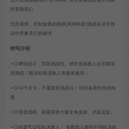
的冒险初心
无所畏惧，控制放逐的猫娘[死神暗影]激战在灵异传
说中异象变幻的秘境
特写介绍
+◇爽快战斗，而富挑战性。精壮兽娘敌人在后期等
您挑战！随流程推进敌人将越来越强！
+◇14个关卡，不重复区域战斗！10张各富特色的地
图
+◇游戏流程、探索获得大量主角皮肤、武器皮肤。
+◇超霸气QTE处决敌人！ 多数敌人都有不同处决效