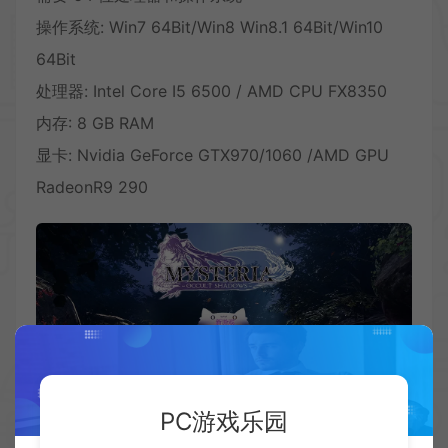
操作系统: Win7 64Bit/Win8 Win8.1 64Bit/Win10
64Bit
处理器: Intel Core I5 6500 / AMD CPU FX8350
内存: 8 GB RAM
显卡: Nvidia GeForce GTX970/1060 /AMD GPU
RadeonR9 290
PC游戏乐园