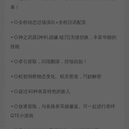
果！
+◇全程动态过场演出+全程日语配音
+◇神之武器[神剑.战镰.链刃]无缝切换，丰富华丽的
技能
+◇牵引抓取，闪现翻滚，控场自如！
+◇机智洞察物态变化、机关密道，巧妙解密
+◇超过40种各富特色的敌人
+◇放逐冒险，与各路兽耳娘邂逅。可一起进行牵绊
QTE小游戏