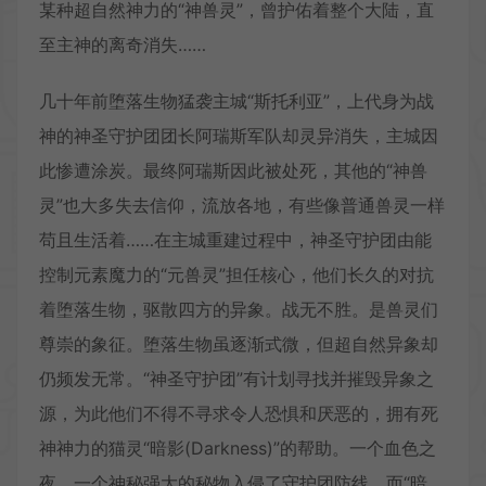
某种超自然神力的“神兽灵”，曾护佑着整个大陆，直
至主神的离奇消失……
几十年前堕落生物猛袭主城“斯托利亚”，上代身为战
神的神圣守护团团长阿瑞斯军队却灵异消失，主城因
此惨遭涂炭。最终阿瑞斯因此被处死，其他的“神兽
灵”也大多失去信仰，流放各地，有些像普通兽灵一样
苟且生活着……在主城重建过程中，神圣守护团由能
控制元素魔力的“元兽灵”担任核心，他们长久的对抗
着堕落生物，驱散四方的异象。战无不胜。是兽灵们
尊崇的象征。堕落生物虽逐渐式微，但超自然异象却
仍频发无常。“神圣守护团”有计划寻找并摧毁异象之
源，为此他们不得不寻求令人恐惧和厌恶的，拥有死
神神力的猫灵“暗影(Darkness)”的帮助。一个血色之
夜，一个神秘强大的秘物入侵了守护团防线，而“暗