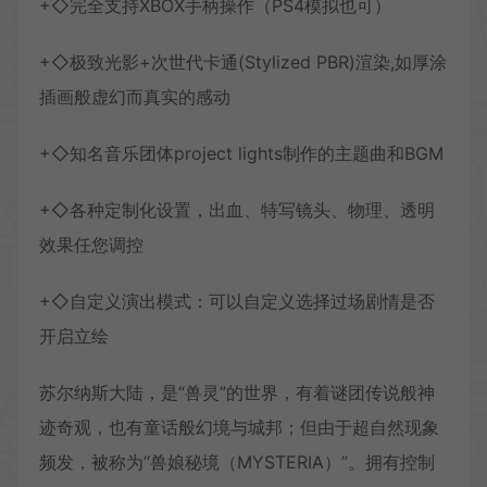
+◇完全支持XBOX手柄操作（PS4模拟也可）
+◇极致光影+次世代卡通(Stylized PBR)渲染,如厚涂
插画般虚幻而真实的感动
+◇知名音乐团体project lights制作的主题曲和BGM
+◇各种定制化设置，出血、特写镜头、物理、透明
效果任您调控
+◇自定义演出模式：可以自定义选择过场剧情是否
开启立绘
苏尔纳斯大陆，是“兽灵”的世界，有着谜团传说般神
迹奇观，也有童话般幻境与城邦；但由于超自然现象
频发，被称为“兽娘秘境（MYSTERIA）”。拥有控制