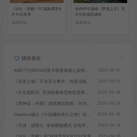
《沙丘：觉醒》PC版跳票至6
动作RPG游戏《堕落之主》至
月10日发售
今仍未收回成本
新闻资讯
新闻资讯
猜你喜欢
AMD下代RDNA5显卡将迎来核心架构大幅升级
2025-09-01
《失落之魂》不当言论事件：包容没能消解过激言论
2025-09-01
《生化危机9》导演称整体恐怖程度将进一步提升
2025-08-28
《黑神话：钟馗》游戏测试链接：均为骗子
2025-08-28
Gearbox确认《小缇娜的奇幻之地》续作正在开发中
2025-08-28
《天国：拯救2》添加硬核模式 没有罗盘和快速旅行
2025-04-16
《沙丘：觉醒》PC版跳票至6月10日发售
2025-04-16