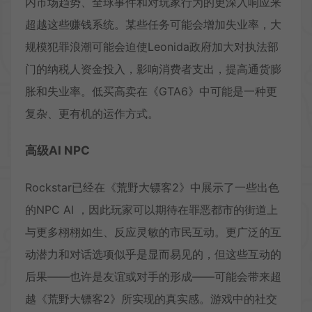
内市场趋势、全球事件和对玩家行为的更深入响应来
超越这些赚钱系统。某些任务可能会增加失业率，大
规模犯罪浪潮可能会迫使Leonida政府加大对执法部
门的纳税人资金投入，影响消费者支出，提高通货膨
胀和失业率。低买高卖在《GTA6》中可能是一种更
复杂、更有机的运作方式。
高级AI NPC
Rockstar已经在《荒野大镖客2》中展示了一些出色
的NPC AI ，因此玩家可以期待在罪恶都市的街道上
与更多栩栩如生、反应灵敏的市民互动。更广泛的互
动潜力和对话选项似乎是显而易见的，但这些互动的
后果——也许是友谊或对手的形成——可能会带来超
越《荒野大镖客2》所实现的真实感。游戏中的社交