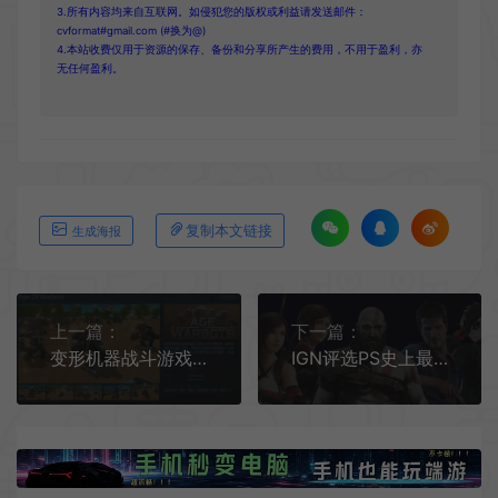
3.所有内容均来自互联网。如侵犯您的版权或利益请发送邮件：
cvformat#gmail.com (#换为@)
4.本站收费仅用于资源的保存、备份和分享所产生的费用，不用于盈利，亦
无任何盈利。
复制本文链接
生成海报
上一篇：
下一篇：
变形机器战斗游戏《Age Of Warbots》明年发售 Steam页面上线
IGN评选PS史上最佳游戏TOP100位：20-1名