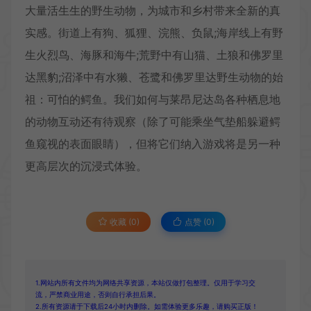
大量活生生的野生动物，为城市和乡村带来全新的真
实感。街道上有狗、狐狸、浣熊、负鼠;海岸线上有野
生火烈鸟、海豚和海牛;荒野中有山猫、土狼和佛罗里
达黑豹;沼泽中有水獭、苍鹭和佛罗里达野生动物的始
祖：可怕的鳄鱼。我们如何与莱昂尼达岛各种栖息地
的动物互动还有待观察（除了可能乘坐气垫船躲避鳄
鱼窥视的表面眼睛），但将它们纳入游戏将是另一种
更高层次的沉浸式体验。
收藏 (0)
点赞 (
0
)
1.网站内所有文件均为网络共享资源，本站仅做打包整理。仅用于学习交
流，严禁商业用途，否则自行承担后果。
2.所有资源请于下载后24小时内删除。如需体验更多乐趣，请购买正版！