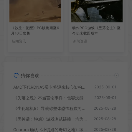
《沙丘：觉醒》PC版跳票至6
动作RPG游戏《堕落之主》至
月10日发售
今仍未收回成本
新闻资讯
新闻资讯
猜你喜欢
AMD下代RDNA5显卡将迎来核心架构大幅升级
2025-09-01
《失落之魂》不当言论事件：包容没能消解过激言论
2025-09-01
《生化危机9》导演称整体恐怖程度将进一步提升
2025-08-28
《黑神话：钟馗》游戏测试链接：均为骗子
2025-08-28
Gearbox确认《小缇娜的奇幻之地》续作正在开发中
2025-08-28