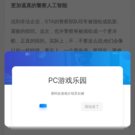
更加逼真的警察人工智能
说到非法企业，GTA的警察部队经常被描绘成肮脏、
腐败的组织。这次，也许警察将被描绘成一个更冷
酷、正直的组织。实际上，不，不要这么说;他们会像
以前一样狡猾。事实上，一个更先进、更现实、更难
以战胜的罪恶都市警察局似乎是有可能的。有传言
说，调度计时器意味着警察需要时间来处理犯罪（不
PC游戏乐园
同于他们立即出现在他们喜欢的任何地方），但他们
识别露西娅和杰森的能力似乎是可能的，明白是同一
密码在游戏介绍页右侧
对搭档再次造成大屠杀，并做出相应的反应将是一个
我知道了
现实的补充。
更方便的内部空间