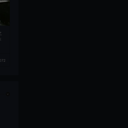
之
本
072