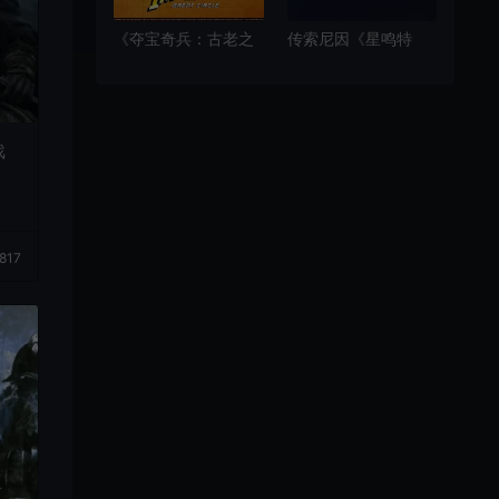
《夺宝奇兵：古老之
传索尼因《星鸣特
圈》全球解锁时间公
攻》惨败而取消在线
布 高级版抢先3天开
服务游戏
玩
戏
817