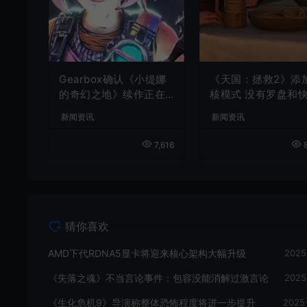
Gearbox确认《小缇娜
《天国：拯救2》添
的奇幻之地》续作正在
核模式 没有罗盘和
开发中
旅行
新闻资讯
新闻资讯
7,616
8
猜你喜欢
AMD下代RDNA5显卡将迎来核心架构大幅升级
2025
《失落之魂》不当言论事件：包容没能消解过激言论
2025
《生化危机9》导演称整体恐怖程度将进一步提升
2025