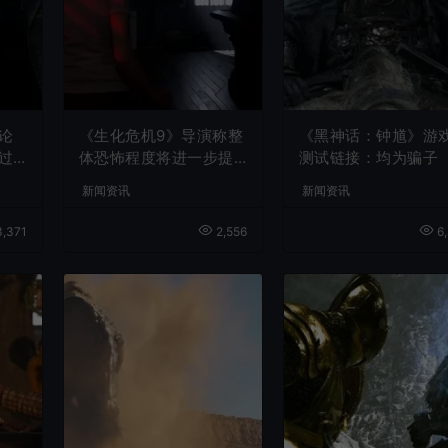
论
《生化危机9》导演称整
《黑神话：钟馗》游
过
体恐怖程度将进一步提
测试链接：均为骗子
升
新闻资讯
新闻资讯
,371
2,556
6,