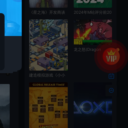
文
《星之海》开发商谈
2024年M站评分前20
游戏开发过程和灵感
PC游戏排名 黄金树
来源
第一
龙之怒(Dragon
Rage)横版快节奏破
坏游戏|中文|攻略|视
频|免费下载
建造模拟游戏《小小
火箭实验室》2025年
登陆Steam和Switch
平台