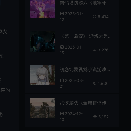
肉鸽塔防游戏《地牢守护者》续作正式登陆Steam
2025-01-
6,414
12
戏安
《第一后裔》 游戏太乏味导致玩家流失超95%
2025-01-
3,276
15
在
初恋纯爱视觉小说游戏《KANADE》Steam页面上线
版
2025-03-
1,906
21
保存的
武侠游戏《金庸群侠传》发布视频预告 虚幻5引擎打造
2024-12-
游
5,192
13