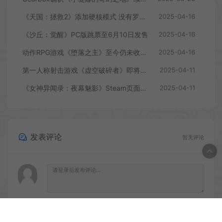
《天国：拯救2》添加硬核模式 没有罗盘和快速旅行
2025-04-16
《沙丘：觉醒》PC版跳票至6月10日发售
2025-04-16
动作RPG游戏《堕落之主》至今仍未收回成本
2025-04-16
第一人称射击游戏《虚空破碎者》即将多平台上线
2025-04-11
《女神异闻录：夜幕魅影》Steam页面上线
2025-04-11
发表评论
暂无评论
登录后评论