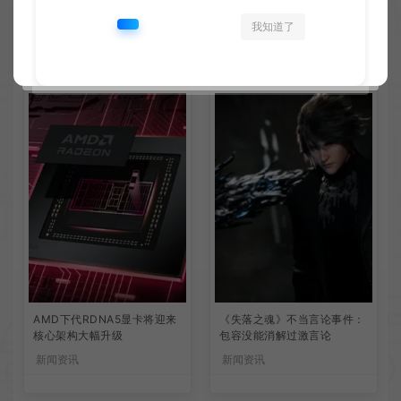
我知道了
相关文章
AMD下代RDNA5显卡将迎来
《失落之魂》不当言论事件：
核心架构大幅升级
包容没能消解过激言论
新闻资讯
新闻资讯