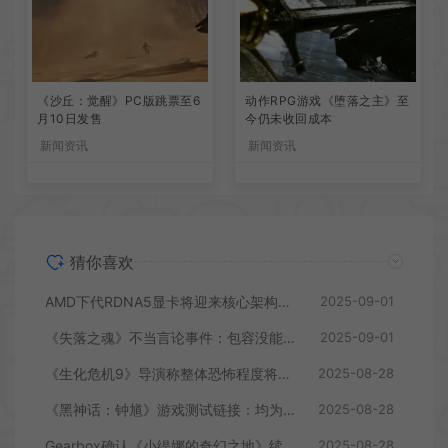
《沙丘：觉醒》PC版跳票至6
动作RPG游戏《堕落之主》至
月10日发售
今仍未收回成本
新闻资讯
新闻资讯
猜你喜欢
AMD下代RDNA5显卡将迎来核心架构大幅升级
2025-09-01
《失落之魂》不当言论事件：包容没能消解过激言论
2025-09-01
《生化危机9》导演称整体恐怖程度将进一步提升
2025-08-28
《黑神话：钟馗》游戏测试链接：均为骗子
2025-08-28
Gearbox确认《小缇娜的奇幻之地》续作正在开发中
2025-08-28