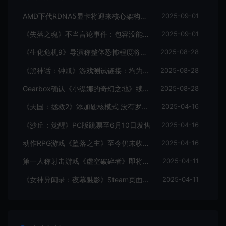
AMD下代RDNA5显卡将迎来核心架构大幅升级
2025-09-01
《失落之魂》不当言论事件：包容没能消解过激言论
2025-09-01
《生化危机9》导演称整体恐怖程度将进一步提升
2025-08-28
《黑神话：钟馗》游戏测试链接：均为骗子
2025-08-28
Gearbox确认《小缇娜的奇幻之地》续作正在开发中
2025-08-28
《天国：拯救2》添加硬核模式 没有罗盘和快速旅行
2025-04-16
《沙丘：觉醒》PC版跳票至6月10日发售
2025-04-16
动作RPG游戏《堕落之主》至今仍未收回成本
2025-04-16
第一人称射击游戏《虚空破碎者》即将多平台上线
2025-04-11
《女神异闻录：夜幕魅影》Steam页面上线
2025-04-11