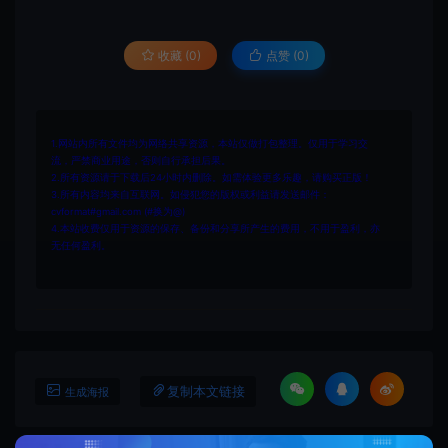
收藏 (0)
点赞 (
0
)
1.网站内所有文件均为网络共享资源，本站仅做打包整理。仅用于学习交
流，严禁商业用途，否则自行承担后果。
2.所有资源请于下载后24小时内删除。如需体验更多乐趣，请购买正版！
3.所有内容均来自互联网。如侵犯您的版权或利益请发送邮件：
cvformat#gmail.com (#换为@)
4.本站收费仅用于资源的保存、备份和分享所产生的费用，不用于盈利，亦
无任何盈利。
复制本文链接
生成海报