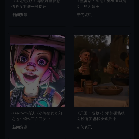
《生化危机9》导演称整体恐
《黑神话：钟馗》游戏测试链
怖程度将进一步提升
接：均为骗子
新闻资讯
新闻资讯
Gearbox确认《小缇娜的奇幻
《天国：拯救2》添加硬核模
之地》续作正在开发中
式 没有罗盘和快速旅行
新闻资讯
新闻资讯