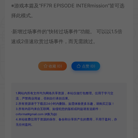
※游戏本篇及“FF7R EPISODE INTERmission”皆可选
择此模式。
·新增过场事件的“快转过场事件”功能。 可以以1.5倍
速或2倍速欣赏过场事件，而无需跳过。
收藏 (0)
点赞 (
0
)
1.网站内所有文件均为网络共享资源，本站仅做打包整理。仅用于学习交
流，严禁商业用途，否则自行承担后果。
2.所有资源请于下载后24小时内删除。如需体验更多乐趣，请购买正版！
3.所有内容均来自互联网。如侵犯您的版权或利益请发送邮件：
cvformat#gmail.com (#换为@)
4.本站收费仅用于资源的保存、备份和分享所产生的费用，不用于盈利，亦
无任何盈利。