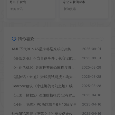
月10日发售
今仍未收回成本
新闻资讯
新闻资讯
猜你喜欢
AMD下代RDNA5显卡将迎来核心架构大幅升级
2025-09-01
《失落之魂》不当言论事件：包容没能消解过激言论
2025-09-01
《生化危机9》导演称整体恐怖程度将进一步提升
2025-08-28
《黑神话：钟馗》游戏测试链接：均为骗子
2025-08-28
Gearbox确认《小缇娜的奇幻之地》续作正在开发中
2025-08-28
《天国：拯救2》添加硬核模式 没有罗盘和快速旅行
2025-04-16
《沙丘：觉醒》PC版跳票至6月10日发售
2025-04-16
动作RPG游戏《堕落之主》至今仍未收回成本
2025-04-16