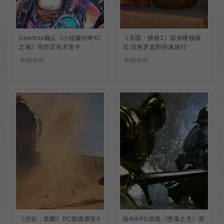
Gearbox确认《小缇娜的奇幻
《天国：拯救2》添加硬核模
之地》续作正在开发中
式 没有罗盘和快速旅行
新闻资讯
新闻资讯
《沙丘：觉醒》PC版跳票至6
动作RPG游戏《堕落之主》至