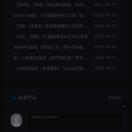
《黑神话：钟馗》游戏测试链接：均为骗子
2025-08-28
Gearbox确认《小缇娜的奇幻之地》续作正在开发中
2025-08-28
《天国：拯救2》添加硬核模式 没有罗盘和快速旅行
2025-04-16
《沙丘：觉醒》PC版跳票至6月10日发售
2025-04-16
动作RPG游戏《堕落之主》至今仍未收回成本
2025-04-16
第一人称射击游戏《虚空破碎者》即将多平台上线
2025-04-11
《女神异闻录：夜幕魅影》Steam页面上线
2025-04-11
发表评论
暂无评论