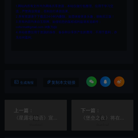
1.网站内所有文件均为网络共享资源，本站仅做打包整理。仅用于学习交
流，严禁商业用途，否则自行承担后果。
2.所有资源请于下载后24小时内删除。如需体验更多乐趣，请购买正版！
3.所有内容均来自互联网。如侵犯您的版权或利益请发送邮件：
cvformat#gmail.com (#换为@)
4.本站收费仅用于资源的保存、备份和分享所产生的费用，不用于盈利，亦
无任何盈利。
复制本文链接
生成海报
上一篇：
下一篇：
《星露谷物语》宣布举行第二届音乐会世界巡演
《堡垒之夜》将在2025年联动初音未来