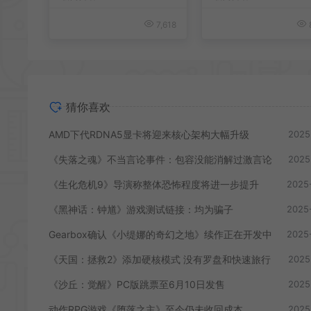
7,618
猜你喜欢
AMD下代RDNA5显卡将迎来核心架构大幅升级
2025
《失落之魂》不当言论事件：包容没能消解过激言论
2025
《生化危机9》导演称整体恐怖程度将进一步提升
2025
《黑神话：钟馗》游戏测试链接：均为骗子
2025
Gearbox确认《小缇娜的奇幻之地》续作正在开发中
2025
《天国：拯救2》添加硬核模式 没有罗盘和快速旅行
2025
《沙丘：觉醒》PC版跳票至6月10日发售
2025
动作RPG游戏《堕落之主》至今仍未收回成本
2025