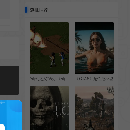
随机推荐
“仙剑之父”表示《仙
《GTA6》超性感比基
剑》新作规划中 重制
尼美女新截图疑似泄
一代或者全新作
露