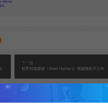
 (#换为@)
盈利。
下一篇：
出
机甲对战游戏《Steel Hunters》视频预告片公布