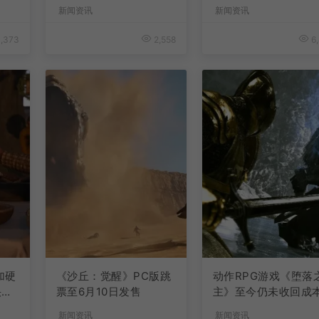
升
新闻资讯
新闻资讯
,373
2,558
6,
加硬
《沙丘：觉醒》PC版跳
动作RPG游戏《堕落
快速
票至6月10日发售
主》至今仍未收回成
新闻资讯
新闻资讯