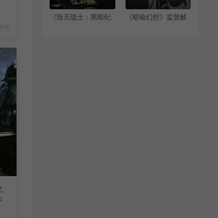
《毁灭战士：黑暗纪
《暗喻幻想》监督解
元》游戏的核心就是
释如何平衡监督与制
818
探索世界
作人的关系
之
本