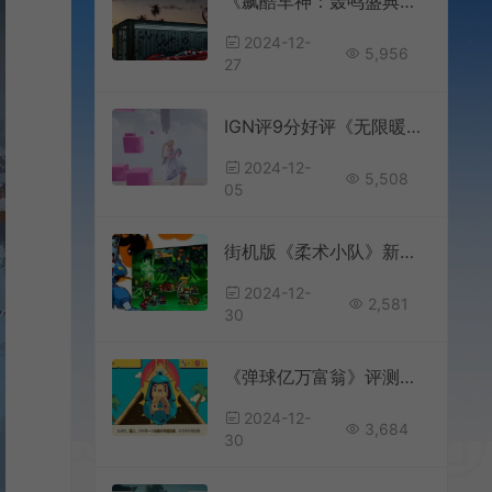
《飙酷车神：轰鸣盛典》假期周末活动宣传 可获得布加迪威龙丝绒版
2024-12-
5,956
27
IGN评9分好评《无限暖暖》 获得漂亮服装让人上头
2024-12-
5,508
05
街机版《柔术小队》新增忍者猫角色
2024-12-
2,581
30
《弹球亿万富翁》评测：成也运气，败也运气
2024-12-
3,684
30