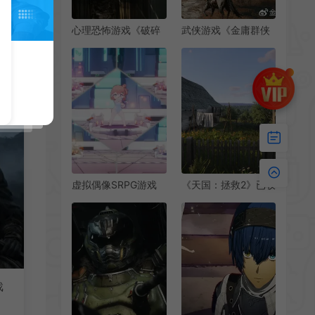
心理恐怖游戏《破碎
武侠游戏《金庸群侠
传说：低阶》现已推
传》发布视频预告 虚
出试玩Demo
幻5引擎打造
虚拟偶像SRPG游戏
《天国：拯救2》已收
《究极少女 阿尔特
回了成本 预算仅
斯》Steam页面上线
4000万美元
戏