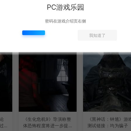
PC游戏乐园
密码在游戏介绍页右侧
我知道了
论
《生化危机9》导演称整
《黑神话：钟馗》游
过
体恐怖程度将进一步提
测试链接：均为骗子