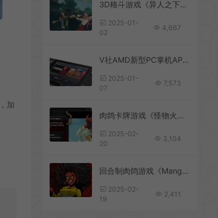
3D格斗游戏《异人之下》2月28日启动PreA测试
2025-01-
4,667
02
V社AMD新型PC掌机APU亮相 暂无搭载Steam Deck计划
2025-01-
7,573
07
面，加
肉鸽卡牌游戏《怪物火车2》Steam试玩版已上线
2025-02-
3,104
20
回合制肉鸽游戏《Mangui》即将改为买断游戏
2025-02-
2,411
19