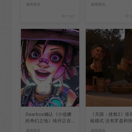
激言论
新闻资讯
新闻资讯
7,167
3
Gearbox确认《小缇娜
《天国：拯救2》添
的奇幻之地》续作正在
核模式 没有罗盘和
开发中
旅行
新闻资讯
新闻资讯