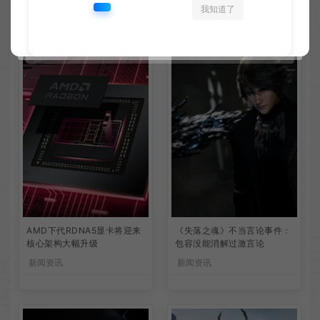
我知道了
相关文章
AMD下代RDNA5显卡将迎来
《失落之魂》不当言论事件：
核心架构大幅升级
包容没能消解过激言论
新闻资讯
新闻资讯