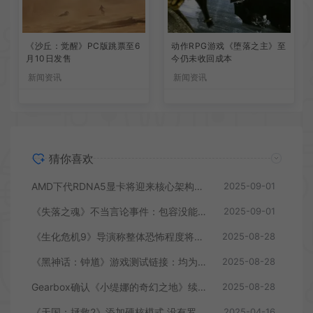
《沙丘：觉醒》PC版跳票至6
动作RPG游戏《堕落之主》至
月10日发售
今仍未收回成本
新闻资讯
新闻资讯
猜你喜欢
AMD下代RDNA5显卡将迎来核心架构大幅升级
2025-09-01
《失落之魂》不当言论事件：包容没能消解过激言论
2025-09-01
《生化危机9》导演称整体恐怖程度将进一步提升
2025-08-28
《黑神话：钟馗》游戏测试链接：均为骗子
2025-08-28
Gearbox确认《小缇娜的奇幻之地》续作正在开发中
2025-08-28
《天国：拯救2》添加硬核模式 没有罗盘和快速旅行
2025-04-16