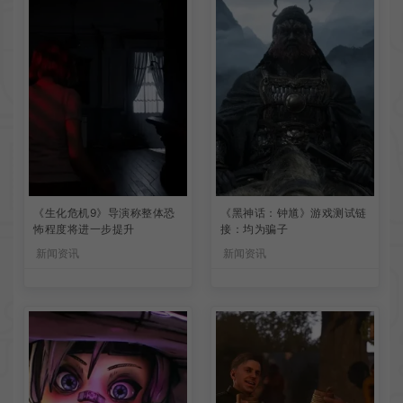
《生化危机9》导演称整体恐
《黑神话：钟馗》游戏测试链
怖程度将进一步提升
接：均为骗子
新闻资讯
新闻资讯