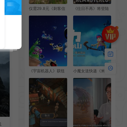
仅需29.8元《刺客信
《往日不再》将登陆
条：起源》Steam一
PC/PS5 或将重制或
折优惠
复刻
《宇宙机器人》获纽
小魔女送快递《米卡
约游戏奖年度游戏
与魔女之山》游戏
2025年3月登陆PS5
戏