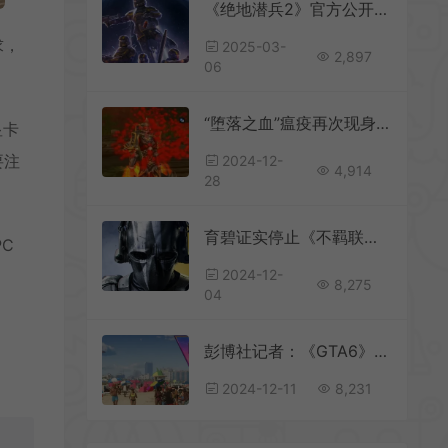
《绝地潜兵2》官方公开玩家数据：潜兵击杀2800万名敌人
求，
2025-03-
2,897
06
“堕落之血”瘟疫再次现身《魔兽世界》怀旧服
显卡
要注
2024-12-
4,914
28
育碧证实停止《不羁联盟》开发 旗下三个工作室将关闭 277名员工恐被裁员
C
2024-12-
8,275
04
彭博社记者：《GTA6》2026年发售可能性更大
2024-12-11
8,231