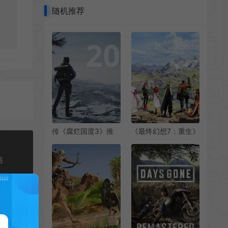
随机推荐
传《腐烂国度3》推
《最终幻想7：重生》
迟到2026年 因2025
从完全不同的开放世
年竞争激烈
界游戏中获取灵感
售