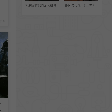
机械幻想游戏《机器
藤冈要：将《世界》
塔2984》Steam页面
新玩家变为系列粉丝
上线
818
之
本