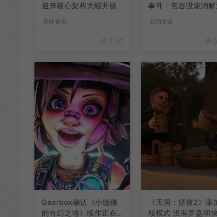
迎来核心架构大幅升级
事件：包容没能消解
激言论
新闻资讯
新闻资讯
7,167
3
Gearbox确认《小缇娜
《天国：拯救2》添
的奇幻之地》续作正在
核模式 没有罗盘和