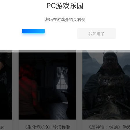
PC游戏乐园
密码在游戏介绍页右侧
我知道了
论
《生化危机9》导演称整
《黑神话：钟馗》游