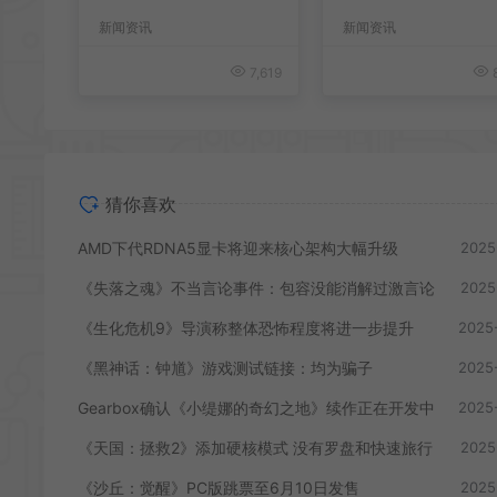
开发中
旅行
新闻资讯
新闻资讯
7,619
8
猜你喜欢
AMD下代RDNA5显卡将迎来核心架构大幅升级
2025
《失落之魂》不当言论事件：包容没能消解过激言论
2025
《生化危机9》导演称整体恐怖程度将进一步提升
2025
《黑神话：钟馗》游戏测试链接：均为骗子
2025
Gearbox确认《小缇娜的奇幻之地》续作正在开发中
2025
《天国：拯救2》添加硬核模式 没有罗盘和快速旅行
2025
《沙丘：觉醒》PC版跳票至6月10日发售
2025