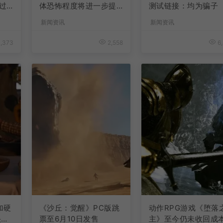
过
体恐怖程度将进一步提
测试链接：均为骗子
升
新闻资讯
新闻资讯
,373
2,558
6,
加硬
《沙丘：觉醒》PC版跳
动作RPG游戏《堕落
快速
票至6月10日发售
主》至今仍未收回成