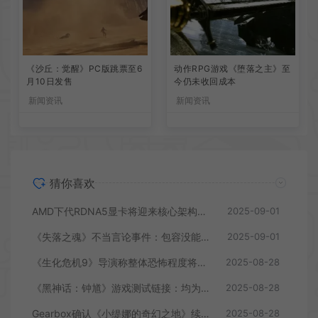
《沙丘：觉醒》PC版跳票至6
动作RPG游戏《堕落之主》至
月10日发售
今仍未收回成本
新闻资讯
新闻资讯
猜你喜欢
AMD下代RDNA5显卡将迎来核心架构大幅升级
2025-09-01
《失落之魂》不当言论事件：包容没能消解过激言论
2025-09-01
《生化危机9》导演称整体恐怖程度将进一步提升
2025-08-28
《黑神话：钟馗》游戏测试链接：均为骗子
2025-08-28
Gearbox确认《小缇娜的奇幻之地》续作正在开发中
2025-08-28