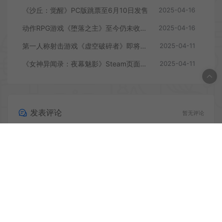
《沙丘：觉醒》PC版跳票至6月10日发售
2025-04-16
动作RPG游戏《堕落之主》至今仍未收回成本
2025-04-16
第一人称射击游戏《虚空破碎者》即将多平台上线
2025-04-11
《女神异闻录：夜幕魅影》Steam页面上线
2025-04-11
发表评论
暂无评论
登录后评论