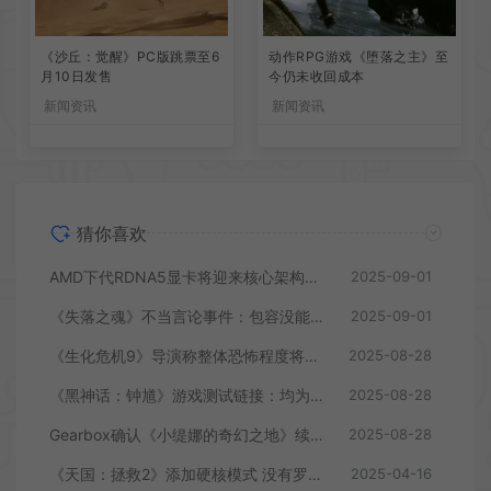
《沙丘：觉醒》PC版跳票至6
动作RPG游戏《堕落之主》至
月10日发售
今仍未收回成本
新闻资讯
新闻资讯
猜你喜欢
AMD下代RDNA5显卡将迎来核心架构大幅升级
2025-09-01
《失落之魂》不当言论事件：包容没能消解过激言论
2025-09-01
《生化危机9》导演称整体恐怖程度将进一步提升
2025-08-28
《黑神话：钟馗》游戏测试链接：均为骗子
2025-08-28
Gearbox确认《小缇娜的奇幻之地》续作正在开发中
2025-08-28
《天国：拯救2》添加硬核模式 没有罗盘和快速旅行
2025-04-16