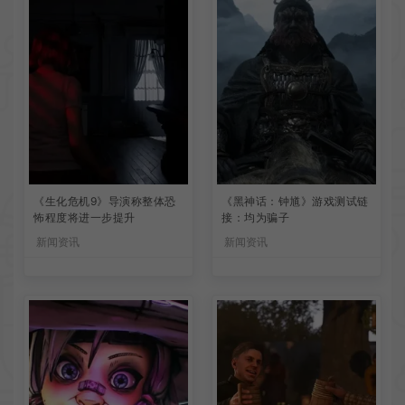
《生化危机9》导演称整体恐
《黑神话：钟馗》游戏测试链
怖程度将进一步提升
接：均为骗子
新闻资讯
新闻资讯