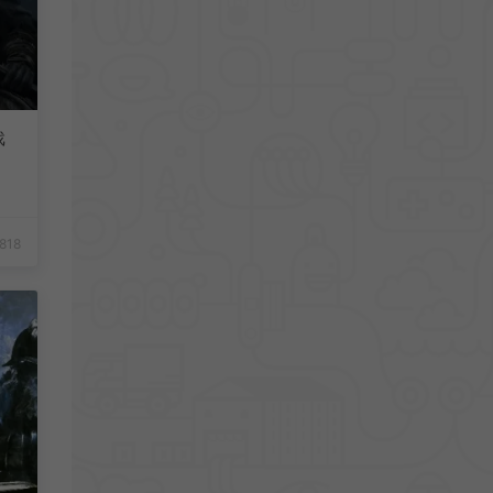
戏
818