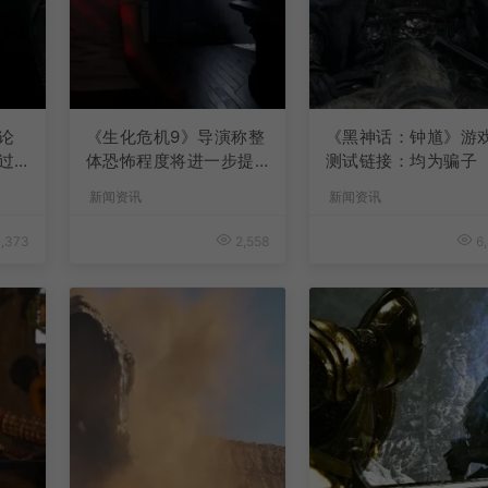
论
《生化危机9》导演称整
《黑神话：钟馗》游
过
体恐怖程度将进一步提
测试链接：均为骗子
升
新闻资讯
新闻资讯
,373
2,558
6,