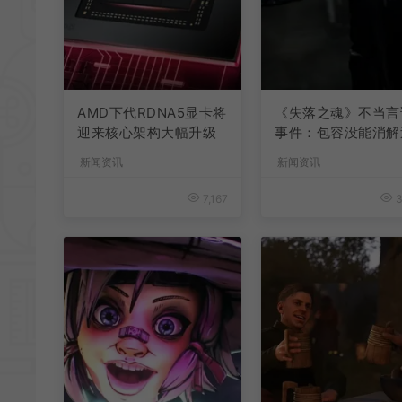
AMD下代RDNA5显卡将
《失落之魂》不当言
迎来核心架构大幅升级
事件：包容没能消解
激言论
新闻资讯
新闻资讯
7,167
3