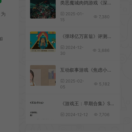
类恶魔城肉鸽游戏《深渊之印》推出试玩Demo
，为
2025-01-
7,380
15
《弹球亿万富翁》评测：成也运气，败也运气
加
2024-12-
3,686
30
互动叙事游戏《焦虑小狗》Steam页面开放
2025-02-
5,182
05
《游戏王：早期合集》Switch版商店上线 暂无中文
2024-12-12
7,706