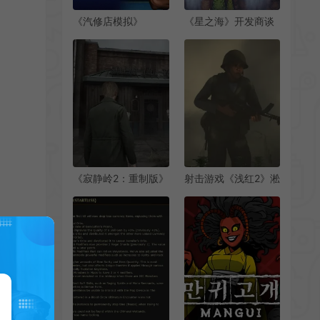
《汽修店模拟》
《星之海》开发商谈
Steam上线 2025年
游戏开发过程和灵感
推出 支持中文
来源
《寂静岭2：重制版》
射击游戏《浅红2》淞
让Konami股价飙升
沪会战DLC上架
96%
Steam