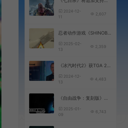
《七日杀》将追加支持主机PC跨平台联机
2024-12-
2,607
11
忍者动作游戏《SHINOBI 反攻的斩击》Steam页面上线
2025-02-
2,359
13
《冰汽时代2》获TGA 2024最佳策略/模拟游戏奖
2024-12-
4,483
13
《自由战争：复刻版》多平台已发售 PC版将延迟一天
2025-01-
6,743
09