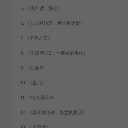
5. 《黑神话：悟空》
6. 《艾尔登法环：黄金树之影》
7. 《圣兽之王》
8. 《浪漫沙加2：七英雄的复仇》
9. 《如龙8》
10. 《星刃》
11. 《街头霸王6》
12. 《塞尔达传说：智慧的再现》
13. 《小丑牌》