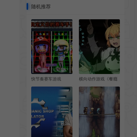
随机推荐
快节奏赛车游戏
横向动作游戏《餐癮
《Hot Rod
地城》全语音包DLC
Mayhem》已登陆
上线
steam