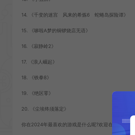
14. 《千变的迷宫 风来的希炼6 蛇蜷岛探险谭》
15. 《哆啦A梦的铜锣烧店无语》
16. 《寂静岭2》
17. 《浪人崛起》
18. 《铁拳8》
19. 《绝区零》
20. 《尘埃终须落定》
你在2024年最喜欢的游戏是什么呢?欢迎在评论区留