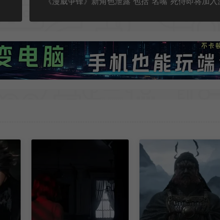
《漫威争锋》新角色泄露 包括“名嘴”死侍即将加入