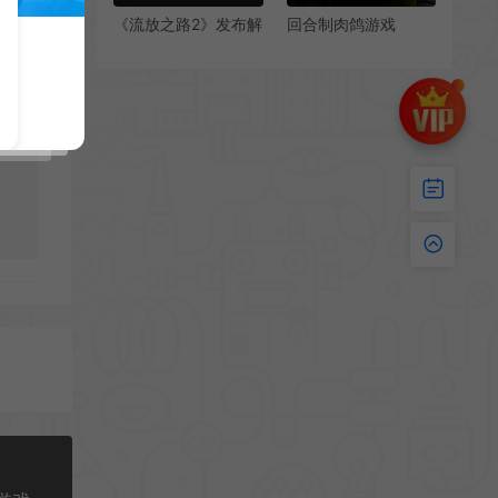
《流放之路2》发布解
回合制肉鸽游戏
决道具掉率问题补丁
《Mangui》即将改为
买断游戏