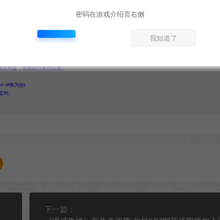
密码在游戏介绍页右侧
0)
点赞 (
0
)
我知道了
商业用途，否则自行承担后果。
 (#换为@)
盈利。
下一篇：