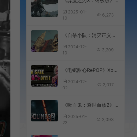
《异度之刃X：终极版》新视频预告 视觉效果大升级
2025-01-
6,273
10
《自杀小队：消灭正义联盟》正式宣布停止支持 将推出离线模式
2024-12-
3,209
10
《电锯甜心RePOP》Xbox One和PS4版正式发售 首发价278港币
2024-12-
2,017
02
《吸血鬼：避世血族2》和《寂静岭F》在韩国通过评级
2025-01-
2,093
22