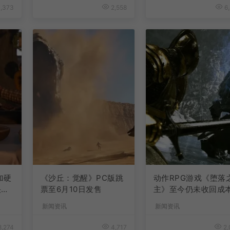
,373
2,558
6,
加硬
《沙丘：觉醒》PC版跳
动作RPG游戏《堕落
快速
票至6月10日发售
主》至今仍未收回成
新闻资讯
新闻资讯
,274
4,717
2,