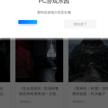
PC游戏乐园
密码在游戏介绍页右侧
我知道了
论
《生化危机9》导演称整
《黑神话：钟馗》游
过
体恐怖程度将进一步提
测试链接：均为骗子
升
新闻资讯
新闻资讯