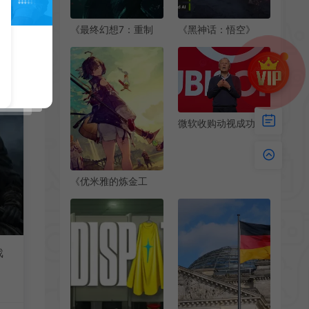
《最终幻想7：重制
《黑神话：悟空》
版》发布更新，国区
DLSS4技术展示 帧数
价格永降198元
高达266FPS
微软收购动视成功是
好消息 证明我们方向
没错
《优米雅的炼金工
房》发布开场动画 3
月21日发售
戏