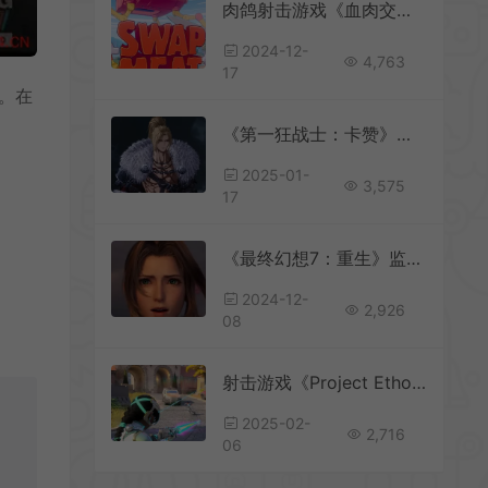
肉鸽射击游戏《血肉交换》将于下周开启测试
2024-12-
4,763
17
售。在
《第一狂战士：卡赞》免费试玩Demo现已正式上线
2025-01-
3,575
17
《最终幻想7：重生》监督表示核心任务是完成重制三部曲
2024-12-
2,926
08
射击游戏《Project Ethos》开发工作室负责人被解雇
2025-02-
2,716
06