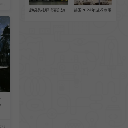
818
超级英雄职场喜剧游
德国2024年游戏市场
戏《Dispatch》发布
收入下跌6%至94亿
视频预告片
欧元
之
本
075