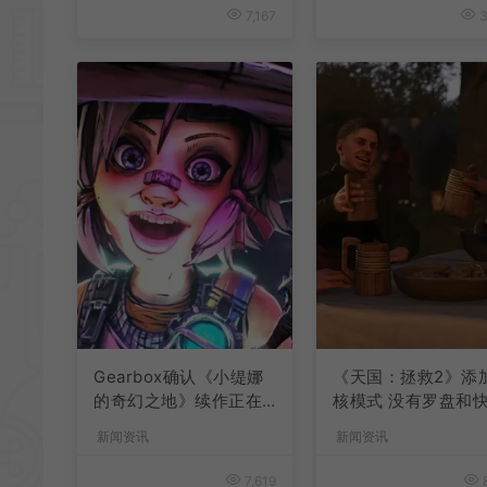
7,167
3
Gearbox确认《小缇娜
《天国：拯救2》添
的奇幻之地》续作正在
核模式 没有罗盘和
开发中
旅行
新闻资讯
新闻资讯
7,619
8