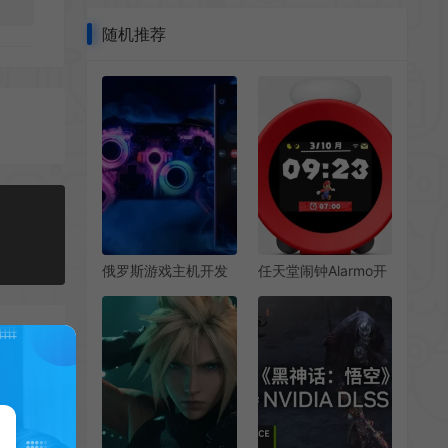
随机推荐
俄罗斯游戏主机开发
任天堂闹钟Alarmo开
之路 但难与PS5/XSX
启预购 仅限Switch会
竞争
员