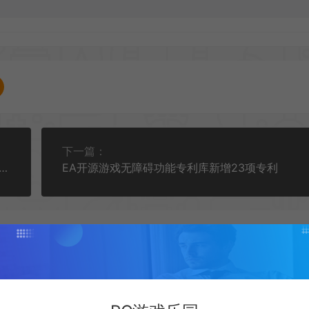
下一篇：
斯科》工作室Dark Math Games新融资为七位数
EA开源游戏无障碍功能专利库新增23项专利