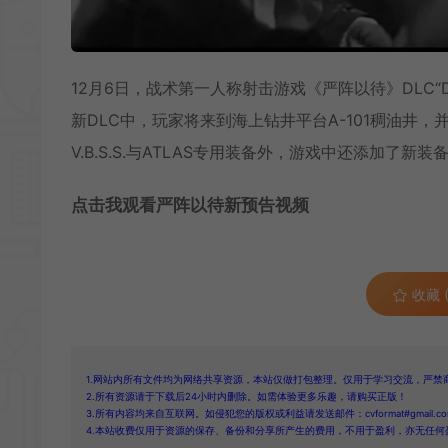
12月6日，战术第一人称射击游戏《严阵以待》DLC“Da
新DLC中，玩家将来到海上钻井平台A-101稠油井
V.B.S.S.与ATLAS专用装备外，游戏中还添加了新装备：
点击我观看严阵以待新预告视频
收藏 (
1.网站内所有文件均为网络共享资源，本站仅做打包整理。仅用于学习交流，严禁
2.所有资源请于下载后24小时内删除。如需体验更多乐趣，请购买正版！
3.所有内容均来自互联网。如侵犯您的版权或利益请发送邮件：cvformat#gmail.com
4.本站收费仅用于资源的保存、备份和分享所产生的费用，不用于盈利，亦无任何