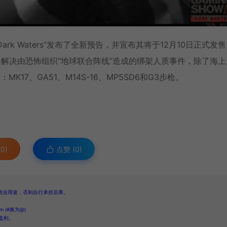
rk Waters”发布了全新预告，并宣布其将于12月10日正式发
，并解决由恐怖组织“地球联合阵线”造成的绑架人质事件，除了海上
MK17、GA51、M14S-16、MP5SD6和G3步枪。
0)
点赞 (
0
)
商业用途，否则自行承担后果。
 (#换为@)
盈利。