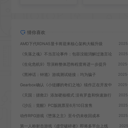
猜你喜欢
AMD下代RDNA5显卡将迎来核心架构大幅升级
2025
《失落之魂》不当言论事件：包容没能消解过激言论
2025
《生化危机9》导演称整体恐怖程度将进一步提升
2025
《黑神话：钟馗》游戏测试链接：均为骗子
2025
Gearbox确认《小缇娜的奇幻之地》续作正在开发中
2025
《天国：拯救2》添加硬核模式 没有罗盘和快速旅行
2025
《沙丘：觉醒》PC版跳票至6月10日发售
2025
动作RPG游戏《堕落之主》至今仍未收回成本
2025
第一人称射击游戏《虚空破碎者》即将多平台上线
2025