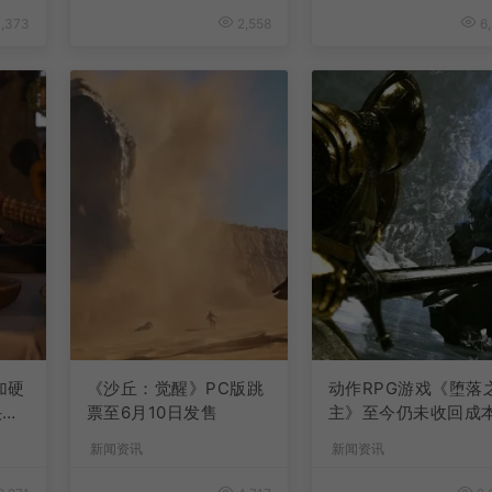
,373
2,558
6,
加硬
《沙丘：觉醒》PC版跳
动作RPG游戏《堕落
快速
票至6月10日发售
主》至今仍未收回成
新闻资讯
新闻资讯