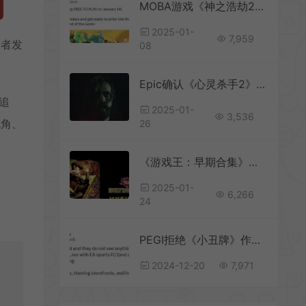
MOBA游戏《神之浩劫2》1月14日将转为免费游戏
2025-01-
7,959
发者发
08
Epic确认《心灵杀手2》将不会登陆Steam平台
追
2025-01-
3,536
视角、
26
《游戏王：早期合集》将于2月27日发售 暂无中文
2025-01-
6,266
24
PEGI拒绝《小丑牌》作者申诉18+评级
2024-12-20
7,971