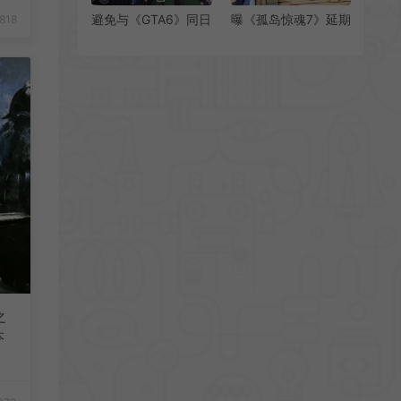
避免与《GTA6》同日
曝《孤岛惊魂7》延期
818
发布 发行商暂不公布
至2026年发布 育碧
游戏发售日
正在努力开发
之
本