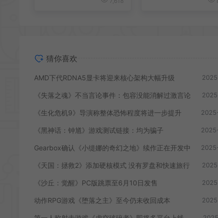
7,618
猜你喜欢
AMD下代RDNA5显卡将迎来核心架构大幅升级
2025
《失落之魂》不当言论事件：包容没能消解过激言论
2025
《生化危机9》导演称整体恐怖程度将进一步提升
2025
《黑神话：钟馗》游戏测试链接：均为骗子
2025
Gearbox确认《小缇娜的奇幻之地》续作正在开发中
2025
《天国：拯救2》添加硬核模式 没有罗盘和快速旅行
2025
《沙丘：觉醒》PC版跳票至6月10日发售
2025
动作RPG游戏《堕落之主》至今仍未收回成本
2025
第一人称射击游戏《虚空破碎者》即将多平台上线
2025