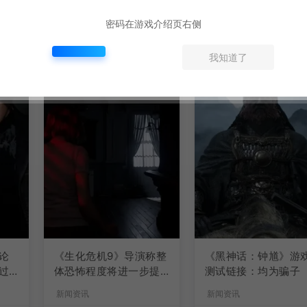
密码在游戏介绍页右侧
我知道了
论
《生化危机9》导演称整
《黑神话：钟馗》游
过
体恐怖程度将进一步提
测试链接：均为骗子
升
新闻资讯
新闻资讯