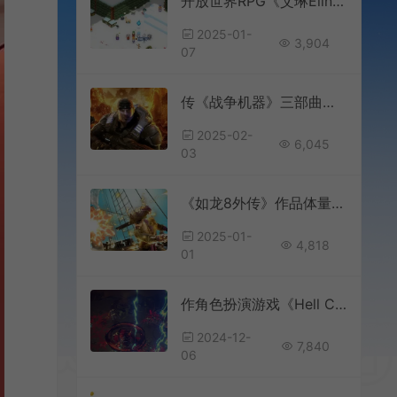
开放世界RPG《艾琳Elin》发布更新 诅咒馆全面解锁
2025-01-
3,904
07
传《战争机器》三部曲合集将同步登陆PS5平台
2025-02-
6,045
03
《如龙8外传》作品体量比前作外传更大
2025-01-
4,818
01
作角色扮演游戏《Hell Clock》新预告发布
2024-12-
7,840
06