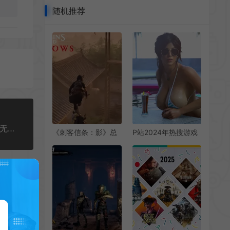
随机推荐
节奏对决游戏《对峙节拍》已在Steam正式推出 暂无中文
《刺客信条：影》总
P站2024年热搜游戏
监：因屋顶太复杂造
角色排名：春丽劳拉
成第二次延期
蒂法登顶