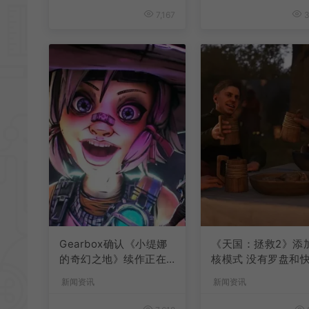
7,167
3
Gearbox确认《小缇娜
《天国：拯救2》添
的奇幻之地》续作正在
核模式 没有罗盘和
开发中
旅行
新闻资讯
新闻资讯