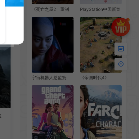
《死亡之屋2：重制
PlayStation中国新宣
版》免费试玩上线 体
传片 2025年发布超
验第一个关卡
多大作
宇宙机器人总监赞
《帝国时代4》
《星际：异端先
DLC“十字与玫瑰骑
知》：令人惊叹
士”Steam页面上线
戏