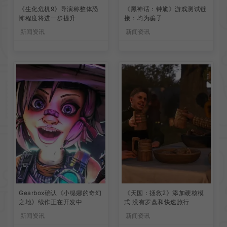
《生化危机9》导演称整体恐
《黑神话：钟馗》游戏测试链
怖程度将进一步提升
接：均为骗子
新闻资讯
新闻资讯
Gearbox确认《小缇娜的奇幻
《天国：拯救2》添加硬核模
之地》续作正在开发中
式 没有罗盘和快速旅行
新闻资讯
新闻资讯