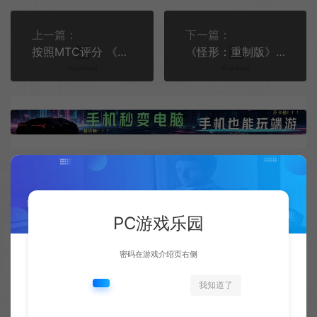
上一篇：
下一篇：
按照MTC评分 《宇宙机器人》应是TGA最大赢家
《怪形：重制版》Steam版108元 无中文
相关文章
PC游戏乐园
密码在游戏介绍页右侧
我知道了