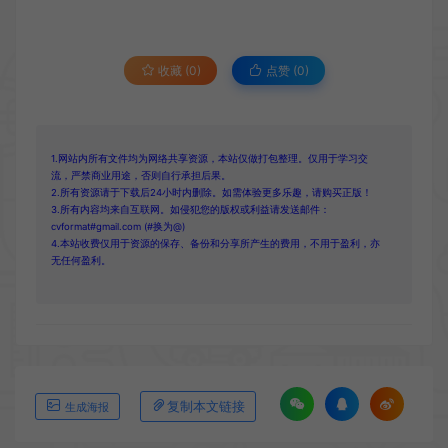
收藏 (0)
点赞 (
0
)
1.网站内所有文件均为网络共享资源，本站仅做打包整理。仅用于学习交
流，严禁商业用途，否则自行承担后果。
2.所有资源请于下载后24小时内删除。如需体验更多乐趣，请购买正版！
3.所有内容均来自互联网。如侵犯您的版权或利益请发送邮件：
cvformat#gmail.com (#换为@)
4.本站收费仅用于资源的保存、备份和分享所产生的费用，不用于盈利，亦
无任何盈利。
复制本文链接
生成海报