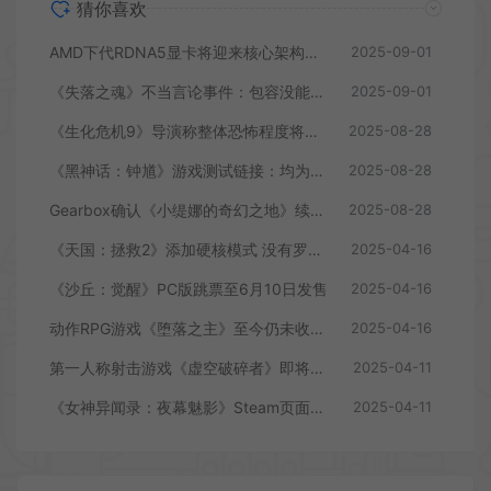
猜你喜欢
AMD下代RDNA5显卡将迎来核心架构大幅升级
2025-09-01
《失落之魂》不当言论事件：包容没能消解过激言论
2025-09-01
《生化危机9》导演称整体恐怖程度将进一步提升
2025-08-28
《黑神话：钟馗》游戏测试链接：均为骗子
2025-08-28
Gearbox确认《小缇娜的奇幻之地》续作正在开发中
2025-08-28
《天国：拯救2》添加硬核模式 没有罗盘和快速旅行
2025-04-16
《沙丘：觉醒》PC版跳票至6月10日发售
2025-04-16
动作RPG游戏《堕落之主》至今仍未收回成本
2025-04-16
第一人称射击游戏《虚空破碎者》即将多平台上线
2025-04-11
《女神异闻录：夜幕魅影》Steam页面上线
2025-04-11