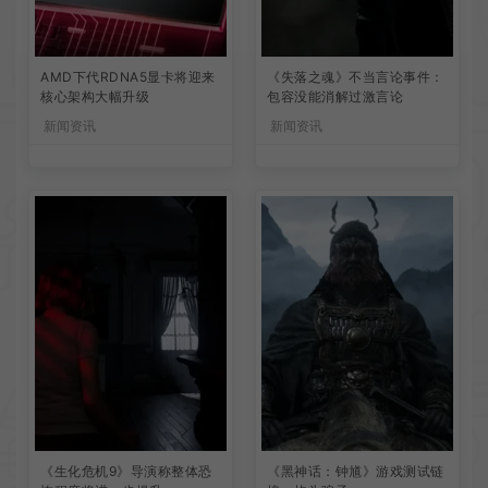
AMD下代RDNA5显卡将迎来
《失落之魂》不当言论事件：
核心架构大幅升级
包容没能消解过激言论
新闻资讯
新闻资讯
《生化危机9》导演称整体恐
《黑神话：钟馗》游戏测试链