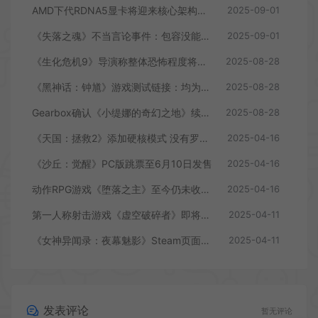
AMD下代RDNA5显卡将迎来核心架构大幅升级
2025-09-01
《失落之魂》不当言论事件：包容没能消解过激言论
2025-09-01
《生化危机9》导演称整体恐怖程度将进一步提升
2025-08-28
《黑神话：钟馗》游戏测试链接：均为骗子
2025-08-28
Gearbox确认《小缇娜的奇幻之地》续作正在开发中
2025-08-28
《天国：拯救2》添加硬核模式 没有罗盘和快速旅行
2025-04-16
《沙丘：觉醒》PC版跳票至6月10日发售
2025-04-16
动作RPG游戏《堕落之主》至今仍未收回成本
2025-04-16
第一人称射击游戏《虚空破碎者》即将多平台上线
2025-04-11
《女神异闻录：夜幕魅影》Steam页面上线
2025-04-11
发表评论
暂无评论