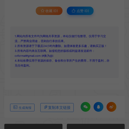
收藏 (0)
点赞 (
0
)
1.网站内所有文件均为网络共享资源，本站仅做打包整理。仅用于学习交
流，严禁商业用途，否则自行承担后果。
2.所有资源请于下载后24小时内删除。如需体验更多乐趣，请购买正版！
3.所有内容均来自互联网。如侵犯您的版权或利益请发送邮件：
cvformat#gmail.com (#换为@)
4.本站收费仅用于资源的保存、备份和分享所产生的费用，不用于盈利，亦
无任何盈利。
复制本文链接
生成海报