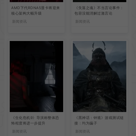
AMD下代RDNA5显卡将迎来
《失落之魂》不当言论事件：
核心架构大幅升级
包容没能消解过激言论
新闻资讯
新闻资讯
《生化危机9》导演称整体恐
《黑神话：钟馗》游戏测试链
怖程度将进一步提升
接：均为骗子
新闻资讯
新闻资讯