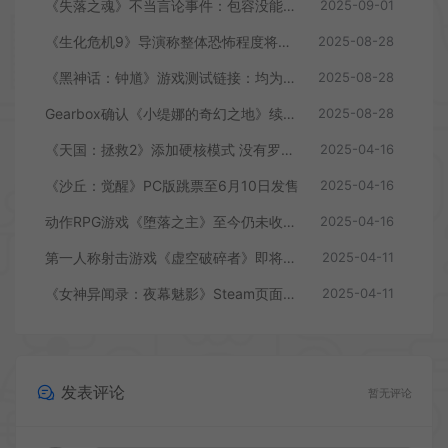
《失落之魂》不当言论事件：包容没能消解过激言论
2025-09-01
《生化危机9》导演称整体恐怖程度将进一步提升
2025-08-28
《黑神话：钟馗》游戏测试链接：均为骗子
2025-08-28
Gearbox确认《小缇娜的奇幻之地》续作正在开发中
2025-08-28
《天国：拯救2》添加硬核模式 没有罗盘和快速旅行
2025-04-16
《沙丘：觉醒》PC版跳票至6月10日发售
2025-04-16
动作RPG游戏《堕落之主》至今仍未收回成本
2025-04-16
第一人称射击游戏《虚空破碎者》即将多平台上线
2025-04-11
《女神异闻录：夜幕魅影》Steam页面上线
2025-04-11
发表评论
暂无评论