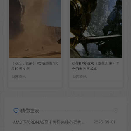
《沙丘：觉醒》PC版跳票至6
动作RPG游戏《堕落之主》至
月10日发售
今仍未收回成本
新闻资讯
新闻资讯
猜你喜欢
AMD下代RDNA5显卡将迎来核心架构大幅升级
2025-09-01