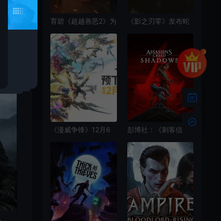
育碧《超越善恶2》为
《影之刃零》发布蛇
何失败：因为理层问
年贺岁实机演示
题太多
《漫威争锋》12月6
彭博社：《刺客信
日8点上线 预下载已
条：影》将决定育碧
开启
未来