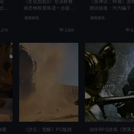
论
《生化危机9》导演称整
《黑神话：钟馗》游
过
体恐怖程度将进一步提
测试链接：均为骗子
升
新闻资讯
新闻资讯
,370
2,555
6,
加硬
《沙丘：觉醒》PC版跳
动作RPG游戏《堕落