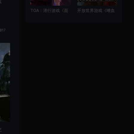
戏
TGA：潜行游戏《面
开放世界游戏《嗜血
面俱盗》发布视频预
之王：崛起》现已上
告 2026年发售
线Steam平台
817
之