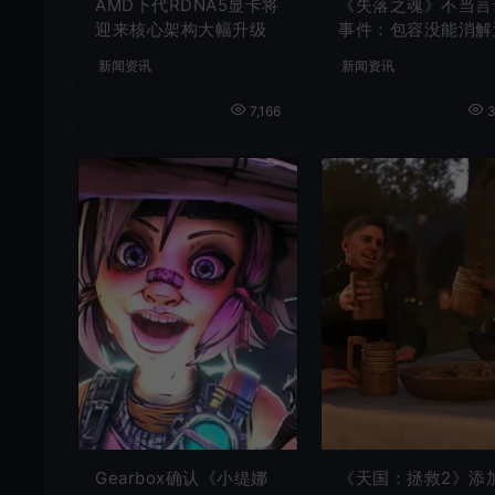
AMD下代RDNA5显卡将
《失落之魂》不当言
迎来核心架构大幅升级
事件：包容没能消解
激言论
新闻资讯
新闻资讯
7,166
3
Gearbox确认《小缇娜
《天国：拯救2》添