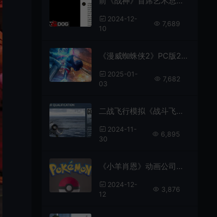
前《战神》首席艺术总监加入顽皮狗
2024-12-
7,689
10
《漫威蜘蛛侠2》PC版2025年1月31日发售
2025-01-
7,682
03
二战飞行模拟《战斗飞行员》Steam页面 发售日待定
2024-11-
6,895
30
《小羊肖恩》动画公司与宝可梦打造一个“特别的项目”
2024-12-
3,876
12