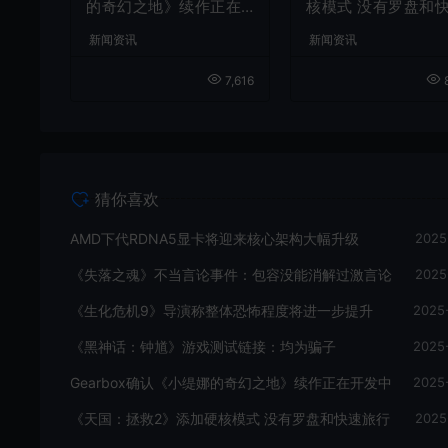
的奇幻之地》续作正在
核模式 没有罗盘和
开发中
旅行
新闻资讯
新闻资讯
7,616
8
猜你喜欢
AMD下代RDNA5显卡将迎来核心架构大幅升级
2025
《失落之魂》不当言论事件：包容没能消解过激言论
2025
《生化危机9》导演称整体恐怖程度将进一步提升
2025
《黑神话：钟馗》游戏测试链接：均为骗子
2025
Gearbox确认《小缇娜的奇幻之地》续作正在开发中
2025
《天国：拯救2》添加硬核模式 没有罗盘和快速旅行
2025