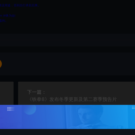
商业用途，否则自行承担后果。
 (#换为@)
盈利。
下一篇：
《铁拳8》发布冬季更新及第二赛季预告片