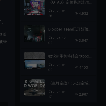
《GTA6》定价将超过70美元
2025-01-
4,932
26
了。
Bloober Team已开始预制作未公布的新游戏
驾驶
2024-12-
3,647
要错
02
微软新掌机将结合“Xbox和Windows的优点”
、
2025-01-
4,103
09
《皇牌空战7：未知空域》总销量突破600万
2025-01-
2,967
17