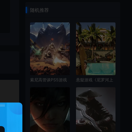
随机推荐
索尼高管谈PS5游戏
悬疑游戏《尼罗河上
登PC：一切都是为了
的惨案》发布视频预
吸引新玩家！
告 2025年发售