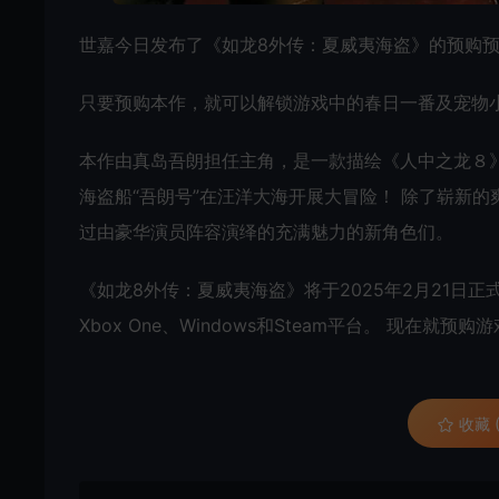
世嘉今日发布了《如龙8外传：夏威夷海盗》的预购
只要预购本作，就可以解锁游戏中的春日一番及宠物
本作由真岛吾朗担任主角，是一款描绘《人中之龙８》
海盗船“吾朗号”在汪洋大海开展大冒险！ 除了崭新
过由豪华演员阵容演绎的充满魅力的新角色们。
《如龙8外传：夏威夷海盗》将于2025年2月21日正式发售，登陆Pl
Xbox One、Windows和Steam平台。 现在
收藏 (