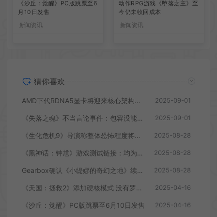
《沙丘：觉醒》PC版跳票至6
动作RPG游戏《堕落之主》至
月10日发售
今仍未收回成本
新闻资讯
新闻资讯
猜你喜欢
AMD下代RDNA5显卡将迎来核心架构大幅升级
2025-09-01
《失落之魂》不当言论事件：包容没能消解过激言论
2025-09-01
《生化危机9》导演称整体恐怖程度将进一步提升
2025-08-28
《黑神话：钟馗》游戏测试链接：均为骗子
2025-08-28
Gearbox确认《小缇娜的奇幻之地》续作正在开发中
2025-08-28
《天国：拯救2》添加硬核模式 没有罗盘和快速旅行
2025-04-16
《沙丘：觉醒》PC版跳票至6月10日发售
2025-04-16