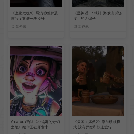
《生化危机9》导演称整体恐
《黑神话：钟馗》游戏测试链
怖程度将进一步提升
接：均为骗子
新闻资讯
新闻资讯
Gearbox确认《小缇娜的奇幻
《天国：拯救2》添加硬核模
之地》续作正在开发中
式 没有罗盘和快速旅行