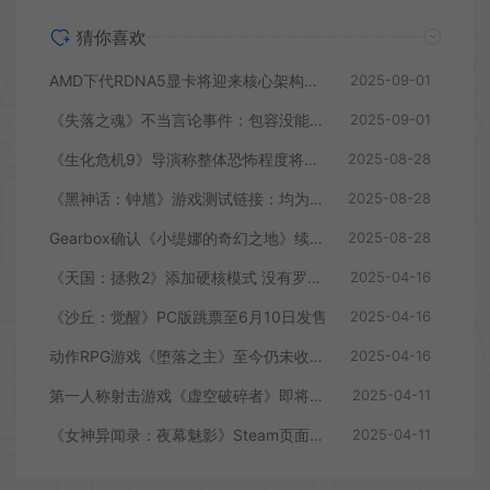
猜你喜欢
AMD下代RDNA5显卡将迎来核心架构大幅升级
2025-09-01
《失落之魂》不当言论事件：包容没能消解过激言论
2025-09-01
《生化危机9》导演称整体恐怖程度将进一步提升
2025-08-28
《黑神话：钟馗》游戏测试链接：均为骗子
2025-08-28
Gearbox确认《小缇娜的奇幻之地》续作正在开发中
2025-08-28
《天国：拯救2》添加硬核模式 没有罗盘和快速旅行
2025-04-16
《沙丘：觉醒》PC版跳票至6月10日发售
2025-04-16
动作RPG游戏《堕落之主》至今仍未收回成本
2025-04-16
第一人称射击游戏《虚空破碎者》即将多平台上线
2025-04-11
《女神异闻录：夜幕魅影》Steam页面上线
2025-04-11