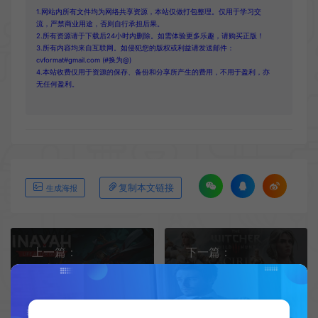
1.网站内所有文件均为网络共享资源，本站仅做打包整理。仅用于学习交
流，严禁商业用途，否则自行承担后果。
2.所有资源请于下载后24小时内删除。如需体验更多乐趣，请购买正版！
3.所有内容均来自互联网。如侵犯您的版权或利益请发送邮件：
cvformat#gmail.com (#换为@)
4.本站收费仅用于资源的保存、备份和分享所产生的费用，不用于盈利，亦
无任何盈利。
复制本文链接
生成海报
上一篇：
下一篇：
探索神秘末日世界《INAYAH - Life after Gods》试玩发布 手绘风2D动作
极致还原《巫师3》希里高精度雕像已推出