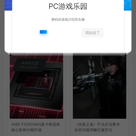
PC游戏乐园
密码在游戏介绍页右侧
我知道了
相关文章
AMD下代RDNA5显卡将迎来
《失落之魂》不当言论事件：
核心架构大幅升级
包容没能消解过激言论