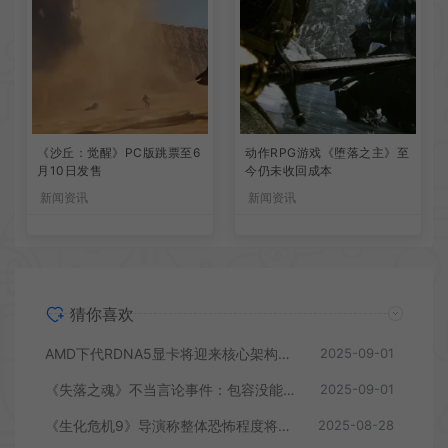
《沙丘：觉醒》PC版跳票至6
动作RPG游戏《堕落之主》至
月10日发售
今仍未收回成本
新闻资讯
新闻资讯
猜你喜欢
AMD下代RDNA5显卡将迎来核心架构大幅升级
2025-09-01
《失落之魂》不当言论事件：包容没能消解过激言论
2025-09-01
《生化危机9》导演称整体恐怖程度将进一步提升
2025-08-28