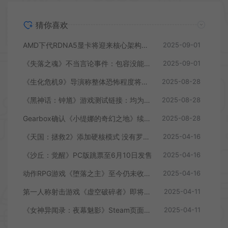
猜你喜欢
AMD下代RDNA5显卡将迎来核心架构大幅升级
2025-09-01
《失落之魂》不当言论事件：包容没能消解过激言论
2025-09-01
《生化危机9》导演称整体恐怖程度将进一步提升
2025-08-28
《黑神话：钟馗》游戏测试链接：均为骗子
2025-08-28
Gearbox确认《小缇娜的奇幻之地》续作正在开发中
2025-08-28
《天国：拯救2》添加硬核模式 没有罗盘和快速旅行
2025-04-16
《沙丘：觉醒》PC版跳票至6月10日发售
2025-04-16
动作RPG游戏《堕落之主》至今仍未收回成本
2025-04-16
第一人称射击游戏《虚空破碎者》即将多平台上线
2025-04-11
《女神异闻录：夜幕魅影》Steam页面上线
2025-04-11