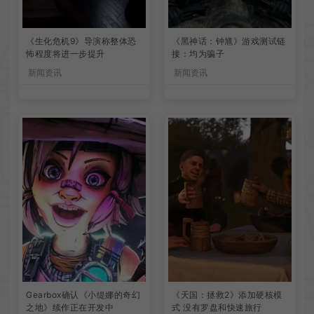
《生化危机9》导演称整体恐
《黑神话：钟馗》游戏测试链
怖程度将进一步提升
接：均为骗子
新闻资讯
新闻资讯
Gearbox确认《小缇娜的奇幻
《天国：拯救2》添加硬核模
之地》续作正在开发中
式 没有罗盘和快速旅行