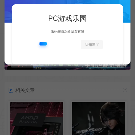
生成海报
PC游戏乐园
上一篇：
下一篇：
密码在游戏介绍页右侧
《马车8》登顶 日媒发布游戏业界人士最爱游戏排行
探索神秘末日世界《INAYAH - Life after Gods》试玩发布 手绘风2D动作
我知道了
相关文章