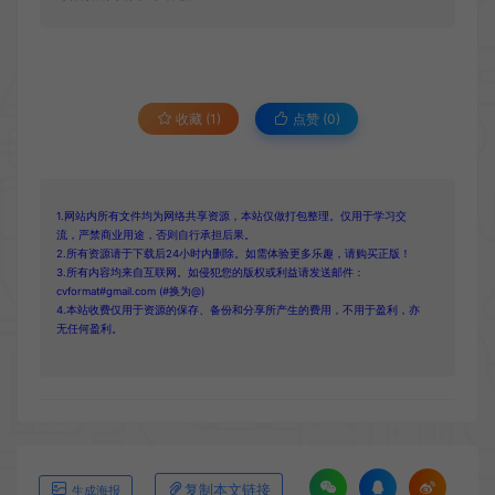
收藏 (1)
点赞 (
0
)
1.网站内所有文件均为网络共享资源，本站仅做打包整理。仅用于学习交
流，严禁商业用途，否则自行承担后果。
2.所有资源请于下载后24小时内删除。如需体验更多乐趣，请购买正版！
3.所有内容均来自互联网。如侵犯您的版权或利益请发送邮件：
cvformat#gmail.com (#换为@)
4.本站收费仅用于资源的保存、备份和分享所产生的费用，不用于盈利，亦
无任何盈利。
复制本文链接
生成海报