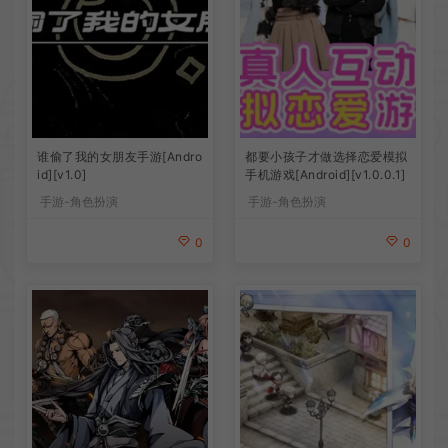
谁偷了我的女朋友手游[Andro
都要小孩子才做选择恋爱模拟
id][v1.0]
手机游戏[Android][v1.0.0.1]
手游-角色扮演
手游-角色扮演
0
0