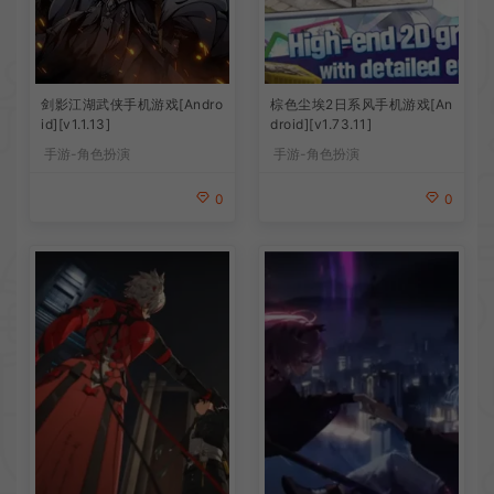
剑影江湖武侠手机游戏[Andro
棕色尘埃2日系风手机游戏[An
id][v1.1.13]
droid][v1.73.11]
手游-角色扮演
手游-角色扮演
0
0