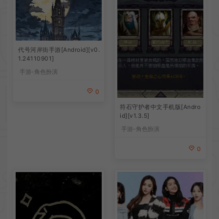
代号河岸街手游[Android][v0.
1.24110901]
手游-角色扮演
0
符石守护者中文手机版[Andro
id][v1.3.5]
手游-角色扮演
0