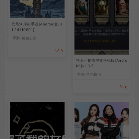
代号河岸街手游[Android][v0.
1.24110901]
手游-角色扮演
0
符石守护者中文手机版[Andro
id][v1.3.5]
手游-角色扮演
0