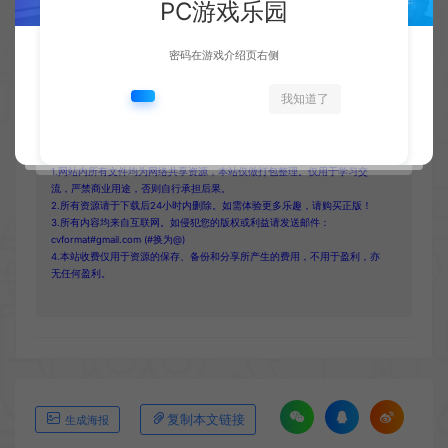
PC游戏乐园
密码在游戏介绍页右侧
收藏 (0)
点赞 (
0
)
我知道了
1.网站内所有文件均为网络共享资源，本站仅做打包整理。仅用于学习交
流，严禁商业用途，否则自行承担后果。
2.所有资源请于下载后24小时内删除。如需体验更多乐趣，请购买正版！
3.所有内容均来自互联网。如侵犯您的版权或利益请发送邮件：
cvformat#gmail.com (#换为@)
4.本站收费仅用于资源的保存、备份和分享所产生的费用，不用于盈利，亦
无任何盈利。
复制本文链接
生成海报