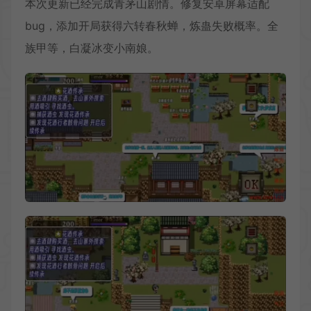
本次更新已经完成青茅山剧情。修复安卓屏幕适配
bug，添加开局获得六转春秋蝉，炼蛊失败概率。全
族甲等，白凝冰变小南娘。