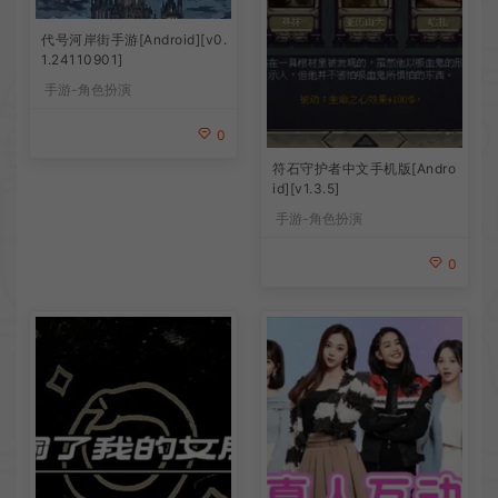
代号河岸街手游[Android][v0.
1.24110901]
手游-角色扮演
0
符石守护者中文手机版[Andro
id][v1.3.5]
手游-角色扮演
0