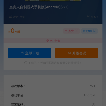
蛊真人自制游戏手机版[Android][v7.1]
2024-10-31
6,424
0
点赞 (
3
)
收藏 (2)
¥
V币
VIP免费
立即下载
升级会员
下载不了？请联系网站客服提交链接错误！
游戏版本：
v7.1
游戏平台：
Android
安装密码：
无