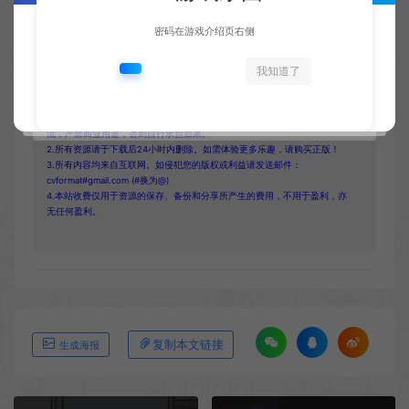
密码在游戏介绍页右侧
收藏 (2)
点赞 (
3
)
我知道了
1.网站内所有文件均为网络共享资源，本站仅做打包整理。仅用于学习交
流，严禁商业用途，否则自行承担后果。
2.所有资源请于下载后24小时内删除。如需体验更多乐趣，请购买正版！
3.所有内容均来自互联网。如侵犯您的版权或利益请发送邮件：
cvformat#gmail.com (#换为@)
4.本站收费仅用于资源的保存、备份和分享所产生的费用，不用于盈利，亦
无任何盈利。
复制本文链接
生成海报