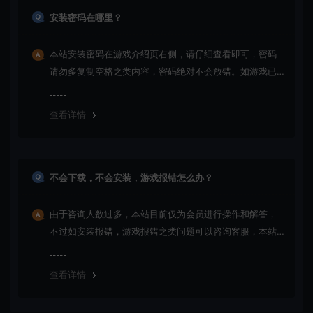
安装密码在哪里？
本站安装密码在游戏介绍页右侧，请仔细查看即可，密码
请勿多复制空格之类内容，密码绝对不会放错。如游戏已
更新多次版本，旧版本可能与新版密码不同，请下载最新
版安装即可。
查看详情
不会下载，不会安装，游戏报错怎么办？
由于咨询人数过多，本站目前仅为会员进行操作和解答，
不过如安装报错，游戏报错之类问题可以咨询客服，本站
会竭诚为您服务。网盘下载之类问题请自行搜索学习！谢
谢！
查看详情