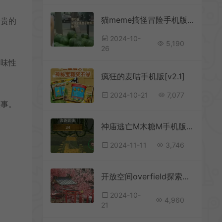
猫meme搞怪冒险手机版[Android][v1.0]
宝贵的
2024-10-
5,190
26
趣味性
疯狂的麦咭手机版[v2.1]
2024-10-21
7,077
故事。
神庙逃亡M木糖M手机版[Android][v0.1]
2024-11-11
3,746
。
开放空间overfield探索休闲手机游戏[Android][v1.0.4]
2024-10-
4,960
21