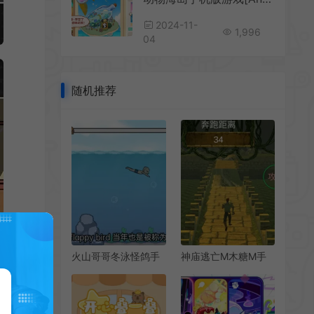
2024-11-
1,996
04
随机推荐
火山哥哥冬泳怪鸽手
神庙逃亡M木糖M手
机版[Android][v1.0]
机版[Android][v0.1]