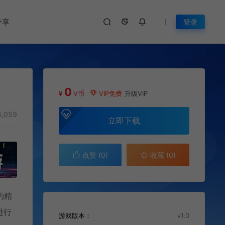
专享
登录
0
¥
V币
VIP免费
升级VIP
,059
立即下载
点赞 (
0
)
收藏 (0)
的精
进行
游戏版本：
v1.0