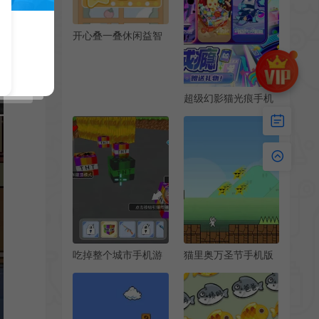
开心叠一叠休闲益智
手机游戏[Android]
[v1.1.1]
超级幻影猫光痕手机
版[Android][v0.3.8]
吃掉整个城市手机游
猫里奥万圣节手机版
戏[Android][v1.0]
[Android]
[v114514.1919810]