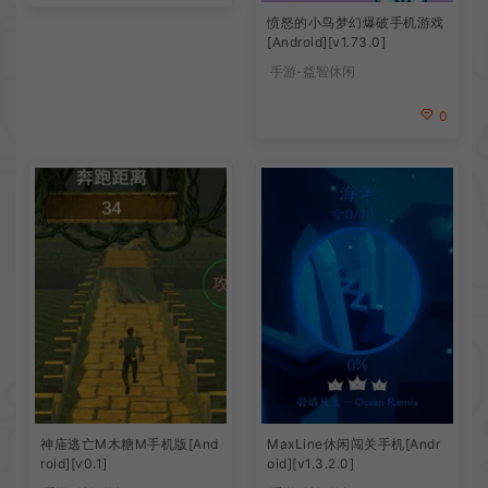
愤怒的小鸟梦幻爆破手机游戏
[Android][v1.73.0]
手游-益智休闲
0
神庙逃亡M木糖M手机版[And
MaxLine休闲闯关手机[Andr
roid][v0.1]
oid][v1.3.2.0]