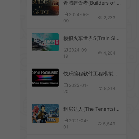
希腊建设者(Builders of Greece)历史城市建设管理游戏|下载
2024-06-
2,233
09
模拟火车世界5(Train Sim World 5)简中|PC|SIM|列车驾驶模拟游戏
2024-09-
4,204
19
快乐编程软件工程模拟器 / JOY OF PROGRAMMING 沉浸式3D编程益智模拟游戏
2025-01-
8,214
20
租房达人(The Tenants)简中|PC|独立模拟经营游戏
2021-04-
5,549
01