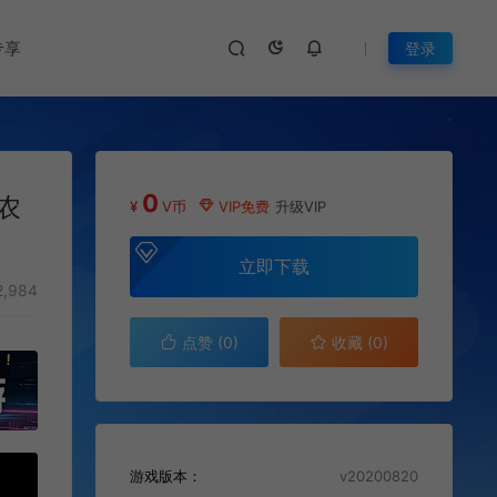
专享
登录
0
)农
¥
V币
VIP免费
升级VIP
立即下载
,984
点赞 (
0
)
收藏 (0)
游戏版本：
v20200820