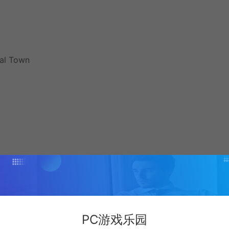
al Town
p/978780/STORY_OF_SEASONS_Friends_of_Mineral_Town/
PC游戏乐园