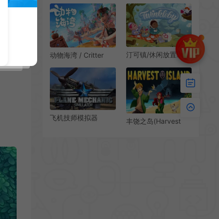
(Life is Feudal:
Story)简中|PC|SIM|
Forest Village)简
像素机场模拟经营游
中|PC|SIM|修改器|部
戏
落模拟生存建造游戏
汀可镇/休闲放置装饰
动物海湾 / Critter
模拟游戏 Twinkleby
Cove 开放世界建设
下载
生活模拟游戏
飞机技师模拟器
丰饶之岛(Harvest
(Plane Mechanic
Island)简中|PC|SIM|
Simulator)简
剧情向种田模拟游戏
中|PC|SIM|飞机维修
模拟游戏