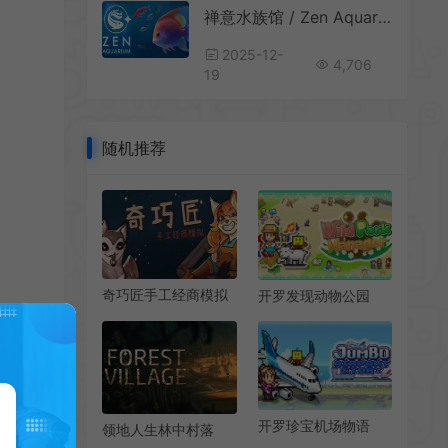
禅意水族馆 / Zen Aquarium 休闲放置型鱼缸模拟游戏
2025-12-
4,706
19
随机推荐
奇巧匠手工经商模拟
开罗发现动物公园
/ CraftCraft Fantasy
(Wild Park Manager)
Merchant Simulator
简中|PC|SIM|像素公
商店模拟游戏
园建造模拟游戏
开罗珍宝机场物语
领地人生林中村落
(Jumbo Airport