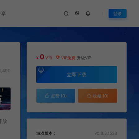
专享
登录
0
¥
V币
VIP免费
升级VIP
,490
立即下载
点赞 (
0
)
收藏 (0)
开放
游戏版本：
v0.8.3.1538