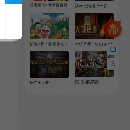
缉私警察/边境警察模
纵横七海船运世界
拟游戏 Contraband
(SeaOrama World of
Police 下载
Shipping)航运公司模
拟经营游戏|下载
哆啦A梦：牧场物语 /
大锻造师 / Medieval
Doraemon Story Of
Crafter Blacksmith
Seasons 农场经营模
装备打造模拟游戏
拟游戏
模拟消防英豪
尼布甲尼撒王
(Firefighting
(Nebuchadnezzar)
Simulator)消防员模
简中|PC|SIM|古巴比
拟游戏|下载
伦王国都市经营模拟
游戏