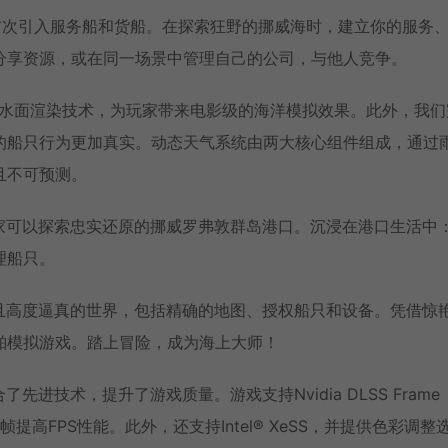
代之作，首次引入服务船和货船。在探索狂野的挪威海时，建立你的服务
分享资源，或在同一场景中管理自己的公司，与他人竞争。
种先进的水面渲染技术，为玩家带来电影级的海洋模拟效果。此外，我
的船只行为更加真实。动态天气系统由两大核心组件组成，通过
且不可预测。
，让玩家可以探索忠实还原的挪威罗弗敦群岛港口。沉浸在港口生活中
理船只。
满氛围且高度逼真的世界，包括精确的地图、授权船只和设备。凭借惊
舶模拟游戏。踏上冒险，成为海上大师！
合了先进技术，提升了游戏质量。游戏支持Nvidia DLSS Frame
通过生成新帧提高FPS性能。此外，还支持Intel® XeSS，并提供色彩调整