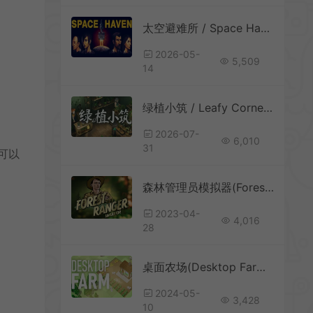
太空避难所 / Space Haven 殖民地模拟经营
2026-05-
5,509
14
绿植小筑 / Leafy Corner 休闲舒缓模拟游戏
2026-07-
6,010
31
可以
森林管理员模拟器(Forest Ranger Simulator)简中|PC|SIM|管理森林模拟游戏
2023-04-
4,016
28
桌面农场(Desktop Farm)简中|PC|SIM|桌面动态壁纸农场经营游戏
2024-05-
3,428
10