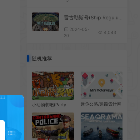
雷古勒斯号(Ship Regulus)简中|PC|SIM|太空科幻策略模拟建造游戏
2024-05-
4,043
20
随机推荐
迷你公路/道路设计网
小动物餐吧(Party
模拟游戏 Mini
Club)合作模拟经营游
Motorways 下载
戏|下载