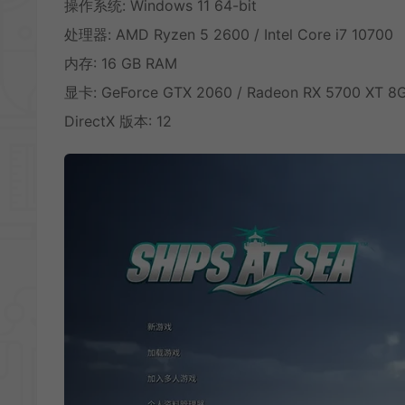
操作系统: Windows 11 64-bit
处理器: AMD Ryzen 5 2600 / Intel Core i7 10700
内存: 16 GB RAM
显卡: GeForce GTX 2060 / Radeon RX 5700 XT 
DirectX 版本: 12