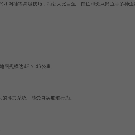
绳钓和网捕等高级技巧，捕获大比目鱼、鲑鱼和斑点鲶鱼等多种鱼
。
图规模达46 x 46公里。
物理驱动的浮力系统，感受真实船舶行为。
。