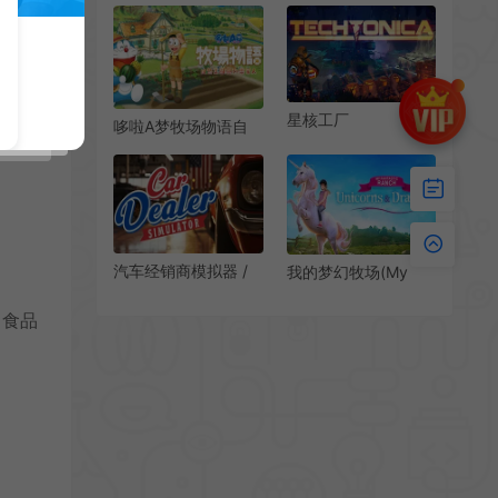
of Summer)钓鱼模拟
人称商业模拟游戏
游戏|单机|中文|SIM|
成微
免费下载
星核工厂
哆啦A梦牧场物语自
(Techtonica)简
然王国与和乐家人
中|PC|SIM|第一人称
(DORAEMON
工厂基建游戏
STORY OF
SEASONS: Friends
of the Great
Kingdom)简
汽车经销商模拟器 /
我的梦幻牧场(My
中|PC|SIM|DLC|牧场
Car Dealer Simulator
Fantastic Ranch)简
生活游戏
二手车销售模拟游戏
中|PC|SIM|牧场模拟
、食品
经营游戏