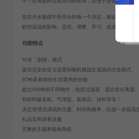
中？您将如何优化馆內的布局，在便于游客观赏的同
您在大水族馆中所作出的每一个决定，都会产生影响
妙但深远的影响。尝试、调整、学习、改进，最重要
功能特点
10关「剧情」模式
提供完全自定义设置和随机挑战生成器的沙盒模式
97种具有独特生存需求的生物
超过100种的不同物件，包括过滤器、蛋白质分离器
和饮料贩卖机、气球架、装饰品、涂料等等！
决定管理员演说的主题、时间和频率，以进一步提高
礼品店和游客设施
完整的主题和装饰系统