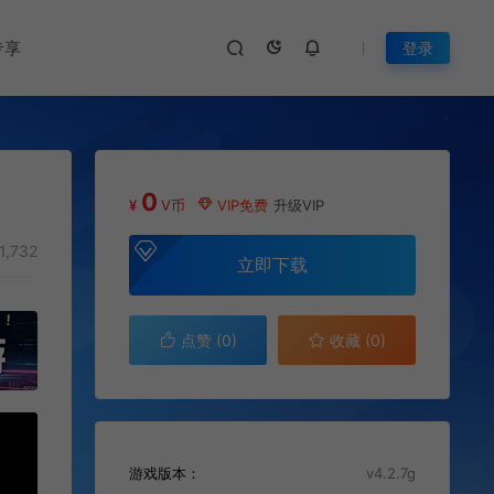
专享
登录
0
¥
V币
VIP免费
升级VIP
1,732
立即下载
点赞 (
0
)
收藏 (0)
游戏版本：
v4.2.7g