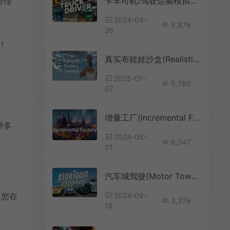
卡车司机/驾驶运输模拟经营游戏 Truck Driver 下载
管理
2024-04-
6,876
26
！
真实布娃娃沙盒(Realistic Ragdoll Sandbox)物理沙盒模拟游戏|下载
2025-01-
5,785
07
增量工厂(Incremental Factory)简中|PC|SIM|点击式自动化工业模拟游戏
种多
2024-05-
6,347
01
汽车城驾驶(Motor Town: Behind The Wheel)简中|PC|SIM|开放世界驾驶模拟游戏
！您在
2024-09-
3,378
18