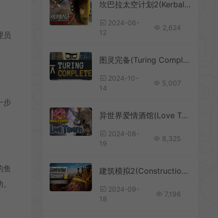
坎巴拉太空计划2(Kerbal Space Program 2)简中|PC|SIM|高自由沙盘航空航天模拟游戏
2024-06-
2,624
12
理员
图灵完备(Turing Complete)简中|PC|SIM|硬核电路模拟游戏
2024-10-
5,007
14
一步
异世界爱情酒馆(Love Tavern)简中|PC|SIM|卡通餐厅模拟经营游戏
2024-08-
8,325
19
的鱼
建筑模拟2(Construction Simulator 2)简中|PC|SIM|驾驶建设模拟游戏
功。
2024-09-
7,196
18