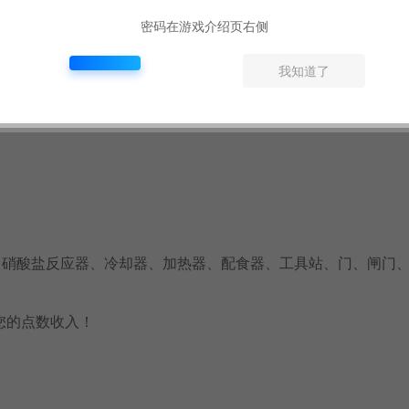
时，也方便管理人员的维护？
密码在游戏介绍页右侧
。您选择的物种、过滤器、水族箱、管理员和场馆布置，都会造
我知道了
的是，玩得开心！
、硝酸盐反应器、冷却器、加热器、配食器、工具站、门、闸门
您的点数收入！