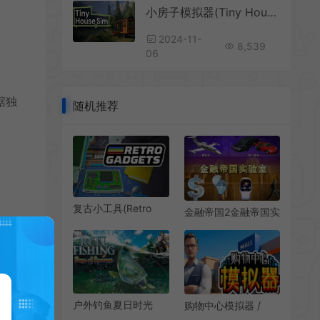
小房子模拟器(Tiny House Simulator)开放世界建筑游戏|单机|中文|模拟|免费下载
！
2024-11-
8,539
06
据独
随机推荐
复古小工具(Retro
金融帝国2金融帝国实
Gadgets)简
验室(Capitalism
中|PC|SIM|装置创作
Lab)简中|PC|SIM|商
软件模拟游戏
业策略模拟游戏
。您
区域
户外钓鱼夏日时光
购物中心模拟器 /
(Reel Fishing: Days
Mall Simulator 第一