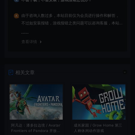
由于咨询人数过多，本站目前仅为会员进行操作和解答，
不过如安装报错，游戏报错之类问题可以咨询客服，本站
会竭诚为您服务。网盘下载之类问题请自行搜索学习！谢
谢！
查看详情
相关文章
阿凡达：潘多拉边境 / Avatar
成长家园 / Grow Home 第三
Frontiers of Pandora 开放世
人称休闲动作游戏