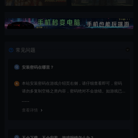
常见问题
安装密码在哪里？
本站安装密码在游戏介绍页右侧，请仔细查看即可，密码
请勿多复制空格之类内容，密码绝对不会放错。如游戏已
更新多次版本，旧版本可能与新版密码不同，请下载最新
版安装即可。
查看详情
不会下载，不会安装，游戏报错怎么办？