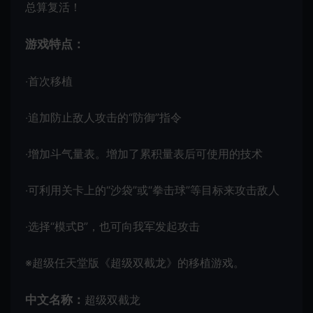
总算复活！
游戏特点：
‧首次移植
‧追加防止敌人攻击的“防御”指令
‧增加斗气量表。增加了累积量表后可使用的技术
‧可利用关卡上的“沙袋”或“拳击球”等目标来攻击敌人
‧选择“模式B”，也可向我军发起攻击
※超级任天堂版《超级双截龙》的移植游戏。
中文名称：
超级双截龙