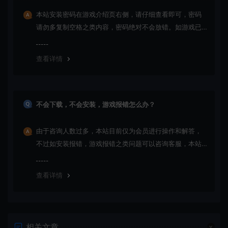
本站安装密码在游戏介绍页右侧，请仔细查看即可，密码
请勿多复制空格之类内容，密码绝对不会放错。如游戏已
更新多次版本，旧版本可能与新版密码不同，请下载最新
版安装即可。
查看详情
不会下载，不会安装，游戏报错怎么办？
由于咨询人数过多，本站目前仅为会员进行操作和解答，
不过如安装报错，游戏报错之类问题可以咨询客服，本站
会竭诚为您服务。网盘下载之类问题请自行搜索学习！谢
谢！
查看详情
相关文章