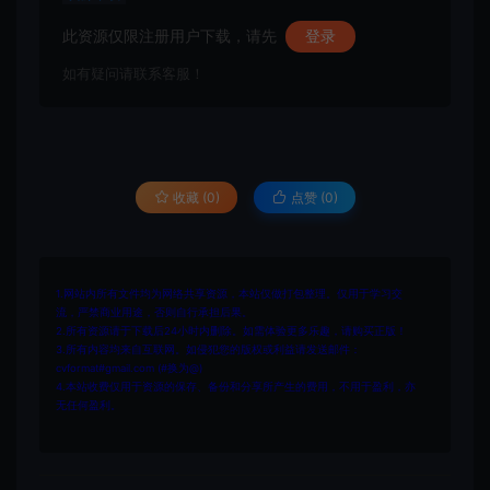
此资源仅限注册用户下载，请先
登录
如有疑问请联系客服！
收藏 (0)
点赞 (
0
)
1.网站内所有文件均为网络共享资源，本站仅做打包整理。仅用于学习交
流，严禁商业用途，否则自行承担后果。
2.所有资源请于下载后24小时内删除。如需体验更多乐趣，请购买正版！
3.所有内容均来自互联网。如侵犯您的版权或利益请发送邮件：
cvformat#gmail.com (#换为@)
4.本站收费仅用于资源的保存、备份和分享所产生的费用，不用于盈利，亦
无任何盈利。