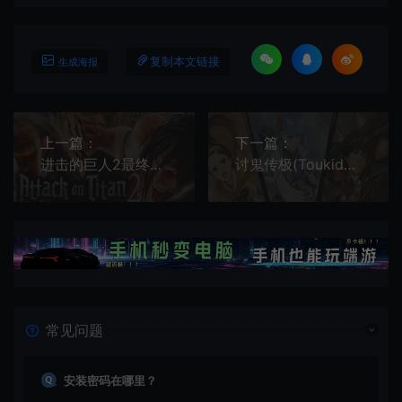
复制本文链接
生成海报
上一篇：
下一篇：
进击的巨人2最终之战(Attack on Titan 2 Final Battle)第三人称动作砍杀游戏|下载
讨鬼传极(Toukiden: Kiwami)繁中|PC|修改器|动作RPG游戏
常见问题
安装密码在哪里？