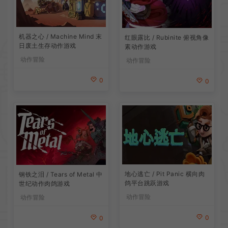
机器之心 / Machine Mind 末
红眼露比 / Rubinite 俯视角像
日废土生存动作游戏
素动作游戏
动作冒险
动作冒险
0
0
地心逃亡 / Pit Panic 横向肉
钢铁之泪 / Tears of Metal 中
鸽平台跳跃游戏
世纪动作肉鸽游戏
动作冒险
动作冒险
0
0