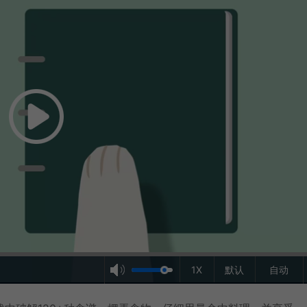
1X
默认
自动