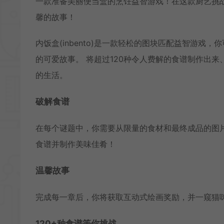
一款准备美丽便当盒的烹饪益智游戏！在这款厨艺挑战
馨的故事！
内饭盒(inbento)是一款轻松的图块匹配益智游戏
的可爱故事。 将超过120种令人费解的食谱制作出
的生活。
破解食谱
在每个谜题中，你需要从限量的食材和最终成品的图
食谱并制作美味佳肴！
温馨故事
完成每一章后，你将获取互动式绘画奖励，并一窥猫
120+种食谱等你挑战