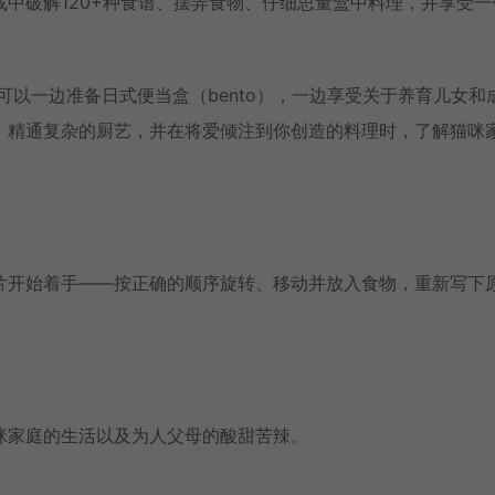
中破解120+种食谱、摆弄食物、仔细思量盒中料理，并享受一
，你可以一边准备日式便当盒（bento），一边享受关于养育儿女和
来、精通复杂的厨艺，并在将爱倾注到你创造的料理时，了解猫咪
片开始着手——按正确的顺序旋转、移动并放入食物，重新写下
咪家庭的生活以及为人父母的酸甜苦辣。