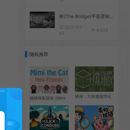
桥(The Bridge)平面逻辑解谜游戏|下载
2025-03-
4,333
02
随机推荐
锈湖：方块逃脱悖论
猫咪咪新朋友 (Mimi
(Cube Escape:
the Cat-New
Paradox)简
Friends) 简中|PC|推
中|PC|PUZ|休闲益智
箱子益智休闲游戏
解谜游戏