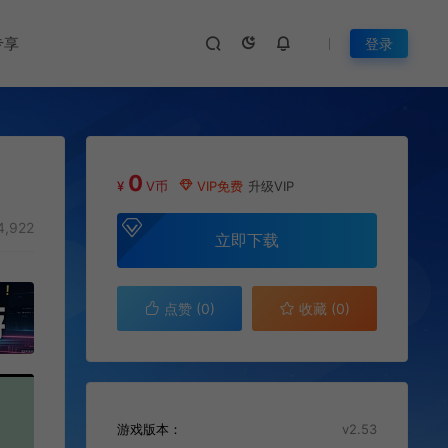
专享
登录
0
¥
V币
VIP免费
升级VIP
4,922
立即下载
点赞 (
0
)
收藏 (0)
游戏版本：
v2.53