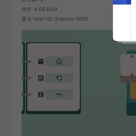
内存: 4 GB RAM
显卡: Intel HD Graphics 6000