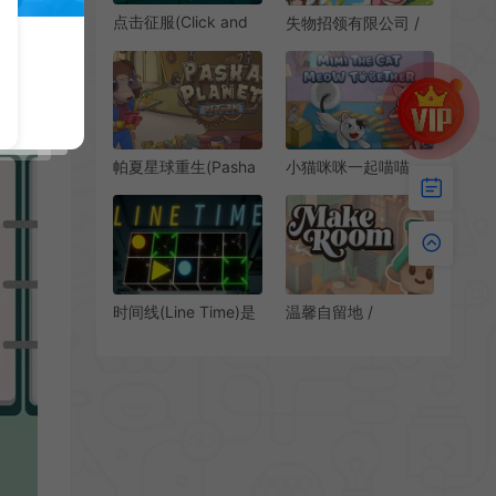
点击征服(Click and
失物招领有限公司 /
Conquer)休闲放置增
Lost and Found Co
量游戏|下载
休闲点击寻物游戏
小猫咪咪一起喵喵
帕夏星球重生(Pasha
(Mimi the Cat –
Planet: Reborn)繁
Meow Together)简
中|PC|AVG|点击式解
中|PC|PUZ|推箱子益
谜游戏
智策略游戏
时间线(Line Time)是
温馨自留地 /
简中|PC|PUZ|硬核时
MakeRoom 温暖治愈
间轴解谜益智游戏
沙盒建造游戏