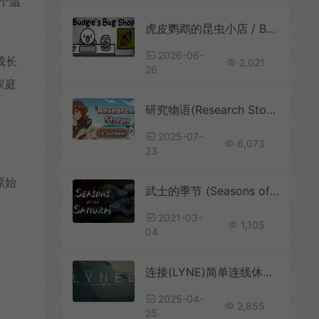
个温
虎皮鹦鹉的昆虫小店 / Budgies Bug Shop 休闲放置游戏
2026-06-
成长
2,021
26
家庭
研究物语(Research Story)像素风模拟休闲游戏|下载
2025-07-
6,073
23
原始
武士的季节 (Seasons of the Samurai) 简中|PC|逻辑休闲解谜游戏
2021-03-
1,105
04
连接(LYNE)简单连线休闲益智游戏|下载
2025-04-
2,855
25